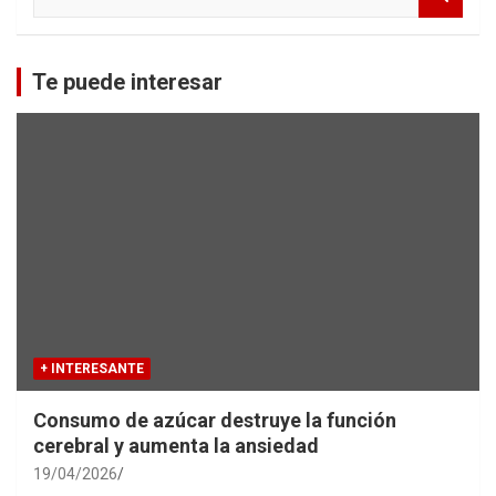
e
a
r
c
Te puede interesar
h
+ INTERESANTE
Consumo de azúcar destruye la función
cerebral y aumenta la ansiedad
19/04/2026