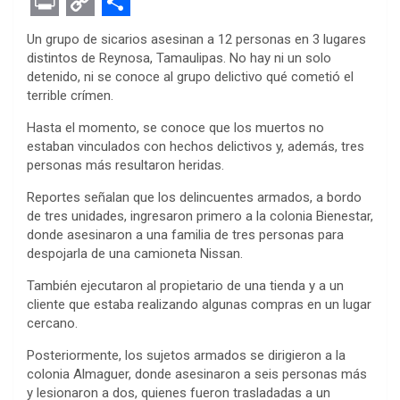
F
T
M
W
P
L
E
R
E
a
w
e
h
i
i
v
e
m
P
C
S
Un grupo de sicarios asesinan a 12 personas en 3 lugares
c
i
s
a
n
n
e
d
a
r
o
h
distintos de Reynosa, Tamaulipas. No hay ni un solo
detenido, ni se conoce al grupo delictivo qué cometió el
e
t
s
t
t
k
r
d
i
i
p
a
terrible crímen.
b
t
e
s
e
e
n
i
l
n
y
r
Hasta el momento, se conoce que los muertos no
o
e
n
A
r
d
o
t
t
L
e
estaban vinculados con hechos delictivos y, además, tres
o
r
g
p
e
I
t
i
personas más resultaron heridas.
k
e
p
s
n
e
n
Reportes señalan que los delincuentes armados, a bordo
de tres unidades, ingresaron primero a la colonia Bienestar,
r
t
k
donde asesinaron a una familia de tres personas para
despojarla de una camioneta Nissan.
También ejecutaron al propietario de una tienda y a un
cliente que estaba realizando algunas compras en un lugar
cercano.
Posteriormente, los sujetos armados se dirigieron a la
colonia Almaguer, donde asesinaron a seis personas más
y lesionaron a dos, quienes fueron trasladadas a un