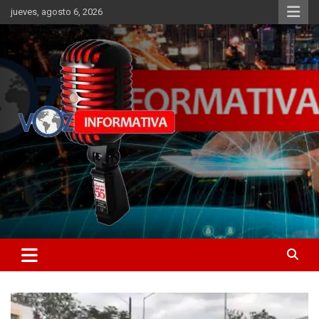
Skip
jueves, agosto 6, 2026
to
content
Libertad informativa
ncstv.info