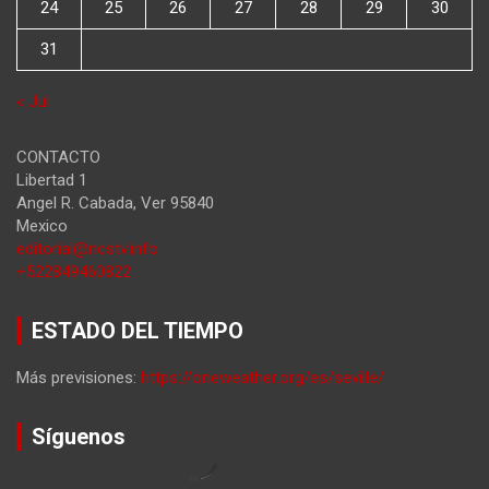
24
25
26
27
28
29
30
31
« Jul
CONTACTO
Libertad 1
Angel R. Cabada
,
Ver
95840
Mexico
editorial@ncstv.info
+522849460822
ESTADO DEL TIEMPO
Más previsiones:
https://oneweather.org/es/seville/
Síguenos
by