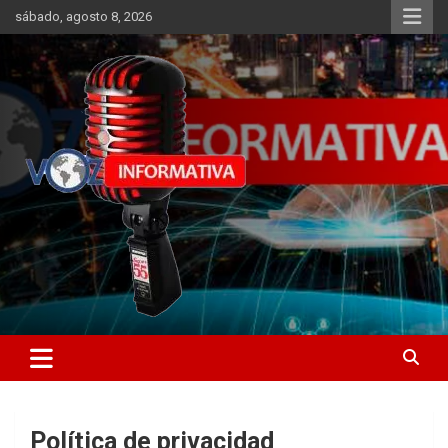
Skip
sábado, agosto 8, 2026
to
content
Libertad informativa
ncstv.info
Política de privacidad