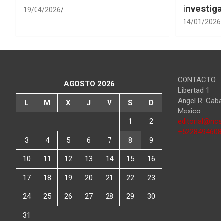
investig
19/04/2026
14/01/2026
CONTACTO
AGOSTO 2026
Libertad 1
Angel R. Cab
L
M
X
J
V
S
D
Mexico
1
2
editorial@ncs
+522849460
3
4
5
6
7
8
9
10
11
12
13
14
15
16
17
18
19
20
21
22
23
24
25
26
27
28
29
30
31