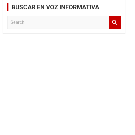
BUSCAR EN VOZ INFORMATIVA
S
e
a
r
c
h