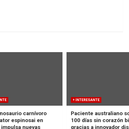
ANTE
+ INTERESANTE
nosaurio carnívoro
Paciente australiano s
tor espinosai en
100 días sin corazón b
 impulsa nuevas
gracias a innovador dis