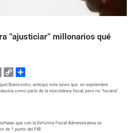
 “ajusticiar” millonarios qué
C
S
Raquel Buenrostro, anticipó este lunes que en septiembre
o
h
oduciría como parte de la miscelánea fiscal, pero no “tocaría”
p
a
y
r
L
e
señalan que con la Reforma Fiscal Administrativa se
i
or de 1 punto del PIB.