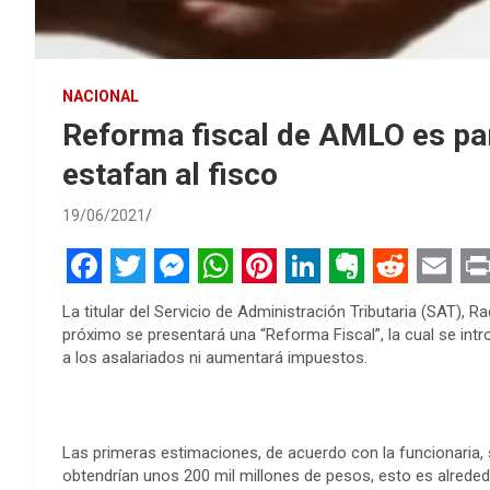
NACIONAL
Reforma fiscal de AMLO es para
estafan al fisco
19/06/2021
F
T
M
W
P
L
E
R
E
P
La titular del Servicio de Administración Tributaria (SAT), 
a
w
e
h
i
i
v
e
m
r
próximo se presentará una “Reforma Fiscal”, la cual se intr
a los asalariados ni aumentará impuestos.
c
i
s
a
n
n
e
d
a
i
e
t
s
t
t
k
r
d
i
n
b
t
e
s
e
e
n
i
l
t
Las primeras estimaciones, de acuerdo con la funcionaria, 
o
e
n
A
r
d
o
t
obtendrían unos 200 mil millones de pesos, esto es alreded