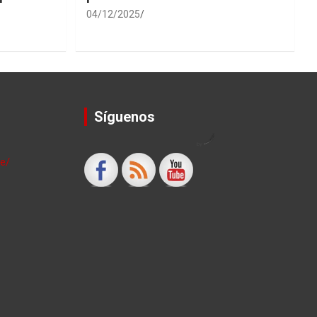
04/12/2025
Síguenos
by
le/