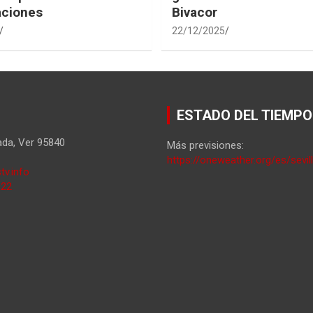
aciones
Bivacor
22/12/2025
ESTADO DEL TIEMPO
ada
,
Ver
95840
Más previsiones:
https://oneweather.org/es/sevil
tv.info
822