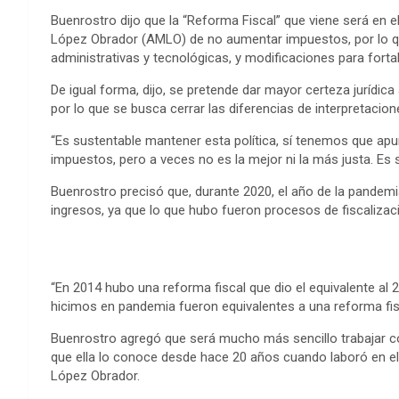
o
r
g
p
e
I
t
Buenrostro dijo que la “Reforma Fiscal” que viene será en e
k
e
p
s
n
e
López Obrador (AMLO) de no aumentar impuestos, por lo que
administrativas y tecnológicas, y modificaciones para fortale
r
t
De igual forma, dijo, se pretende dar mayor certeza jurídic
por lo que se busca cerrar las diferencias de interpretacion
“Es sustentable mantener esta política, sí tenemos que apu
impuestos, pero a veces no es la mejor ni la más justa. Es 
Buenrostro precisó que, durante 2020, el año de la pandem
ingresos, ya que lo que hubo fueron procesos de fiscalizaci
“En 2014 hubo una reforma fiscal que dio el equivalente al 
hicimos en pandemia fueron equivalentes a una reforma fis
Buenrostro agregó que será mucho más sencillo trabajar con
que ella lo conoce desde hace 20 años cuando laboró en el
López Obrador.