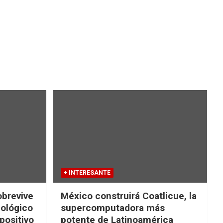
+ INTERESANTE
obrevive
México construirá Coatlicue, la
iológico
supercomputadora más
positivo
potente de Latinoamérica