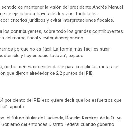
n
l sentido de mantener la visión del presidente Andrés Manuel
k
 se ejecutará a través de dos vías: facilidades
cer criterios jurídicos y evitar interpretaciones fiscales.
a a los contribuyentes, sobre todo los grandes contribuyentes,
es del marco fiscal y evitar discrepancias.
rarnos porque no es fácil. La forma más fácil es subir
sostenible y hay espacio todavía”, expuso.
ia, no fue necesario endeudarse para cumplir las metas de
ón que dieron alrededor de 2.2 puntos del PIB.
2.4 por ciento del PIB eso quiere decir que los esfuerzos que
cal”, apuntó.
 el futuro titular de Hacienda, Rogelio Ramírez de la O, ya
 Gobierno del entonces Distrito Federal cuando gobernó