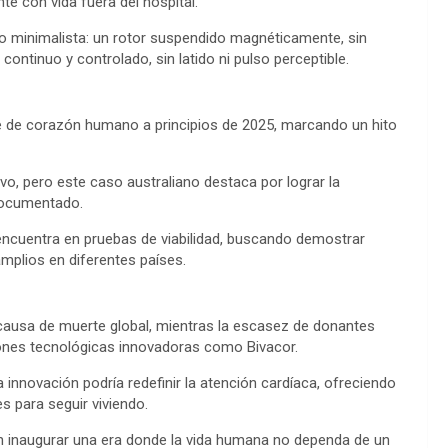
e con vida fuera del hospital.
n
ño minimalista: un rotor suspendido magnéticamente, sin
k
continuo y controlado, sin latido ni pulso perceptible.
te de corazón humano a principios de 2025, marcando un hito
vo, pero este caso australiano destaca por lograr la
documentado.
encuentra en pruebas de viabilidad, buscando demostrar
amplios en diferentes países.
causa de muerte global, mientras la escasez de donantes
ciones tecnológicas innovadoras como Bivacor.
 innovación podría redefinir la atención cardíaca, ofreciendo
 para seguir viviendo.
n inaugurar una era donde la vida humana no dependa de un