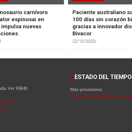
nosaurio carnívoro
Paciente australiano s
tor espinosai en
100 días sin corazón b
 impulsa nuevas
gracias a innovador dis
aciones
Bivacor
22/12/2025
ESTADO DEL TIEMPO
ada
,
Ver
95840
Más previsiones:
https://oneweather.org/es/sevil
tv.info
822