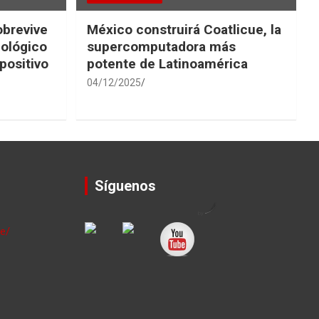
obrevive
México construirá Coatlicue, la
iológico
supercomputadora más
positivo
potente de Latinoamérica
04/12/2025
Síguenos
by
le/