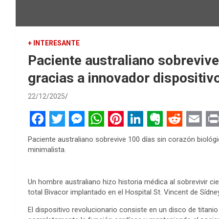
+ INTERESANTE
Paciente australiano sobrevive
gracias a innovador dispositiv
22/12/2025
F
T
M
W
P
L
E
R
E
P
Paciente australiano sobrevive 100 días sin corazón biológi
a
w
e
h
i
i
v
e
m
r
minimalista.
c
i
s
a
n
n
e
d
a
i
e
t
s
t
t
k
r
d
i
n
Un hombre australiano hizo historia médica al sobrevivir cien
total Bivacor implantado en el Hospital St. Vincent de Sídney
b
t
e
s
e
e
n
i
l
t
o
e
n
A
r
d
o
t
El dispositivo revolucionario consiste en un disco de titan