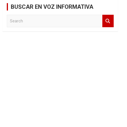
BUSCAR EN VOZ INFORMATIVA
S
e
a
r
c
h