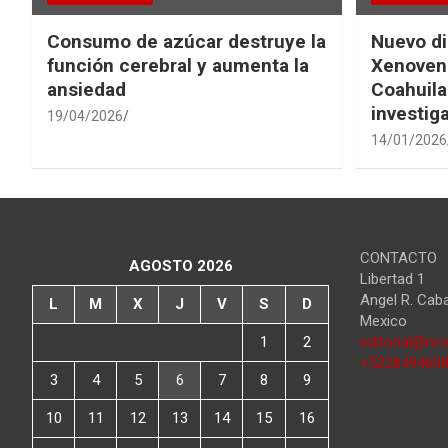
Consumo de azúcar destruye la
Nuevo di
función cerebral y aumenta la
Xenovena
ansiedad
Coahuila
investig
19/04/2026
14/01/2026
CONTACTO
AGOSTO 2026
Libertad 1
Angel R. Cab
L
M
X
J
V
S
D
Mexico
1
2
editorial@ncs
+522849460
3
4
5
6
7
8
9
10
11
12
13
14
15
16