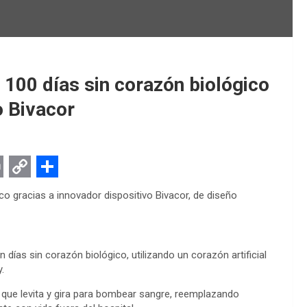
 100 días sin corazón biológico
o Bivacor
C
S
co gracias a innovador dispositivo Bivacor, de diseño
o
h
p
a
y
r
 días sin corazón biológico, utilizando un corazón artificial
.
L
e
i
io que levita y gira para bombear sangre, reemplazando