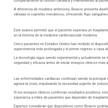
completamente la función cardíaca y manteniendo al pacient
o
r
g
p
e
I
t
A diferencia de modelos anteriores, Bivacor presenta dise
k
e
p
s
n
e
válvulas ni cojinetes mecánicos, ofreciendo flujo sanguíneo 
r
t
Este avance permitió que el paciente esperara un trasplan
en la historia de la medicina cardiovascular moderna.
Cinco pacientes en Estados Unidos han recibido el dispositi
supervivencia más prolongada y el primer regreso a casa 
La tecnología sigue siendo experimental y actualmente se 
seguridad y eficacia antes de iniciar ensayos clínicos más 
Las enfermedades cardíacas continúan siendo la principal 
agrava la crisis, impulsando la necesidad urgente de solu
Si los ensayos clínicos confirman resultados positivos, esta
esperanza a miles de pacientes que dependen de trasplantes
Expertos consideran que dispositivos como Bivacor podría