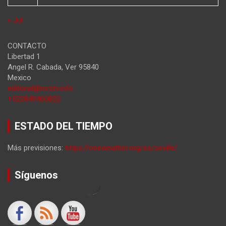
« Jul
CONTACTO
Libertad 1
Angel R. Cabada
,
Ver
95840
Mexico
editorial@ncstv.info
+522849460822
ESTADO DEL TIEMPO
Más previsiones:
https://oneweather.org/es/seville/
Síguenos
by