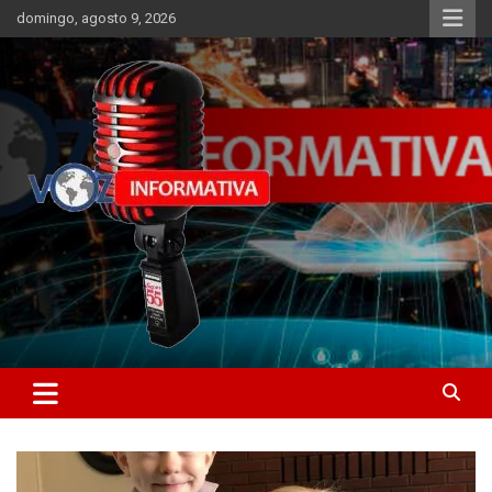
Skip
domingo, agosto 9, 2026
to
content
Libertad informativa
ncstv.info