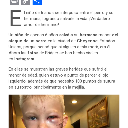
F
T
M
W
P
L
E
R
E
a
w
e
h
i
i
v
e
m
P
C
S
E
l niño de 6 años se interpuso entre el perro y su
c
i
s
a
n
n
e
d
a
r
o
h
hermana, logrando salvarle la vida. ¡Verdadero
amor de hermano!
e
t
s
t
t
k
r
d
i
i
p
a
b
t
e
s
e
e
n
i
l
n
y
r
Un
niño
de apenas 6 años
salvó a
su
hermana
menor
del
ataque de
un
perro
en la ciudad de
Cheyenne
, Estados
o
e
n
A
r
d
o
t
t
L
e
Unidos, porque pensó que si alguien debía morir, era él.
o
r
g
p
e
I
t
i
Ahora las
fotos
de Bridger se han hecho virales
en
Instagram
.
k
e
p
s
n
e
n
En ellas se muestran las graves heridas que sufrió el
r
t
k
menor de edad, quien estuvo a punto de perder el ojo
izquierdo, además de que necesitó 100 puntos de sutura
en su rostro, principalmente en la mejilla.