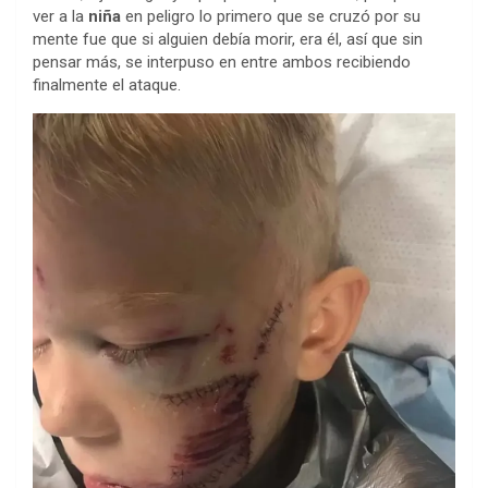
ver a la
niña
en peligro lo primero que se cruzó por su
mente fue que si alguien debía morir, era él, así que sin
pensar más, se interpuso en entre ambos recibiendo
finalmente el ataque.