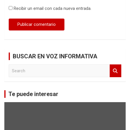
Recibir un email con cada nueva entrada.
BUSCAR EN VOZ INFORMATIVA
S
e
a
r
c
Te puede interesar
h