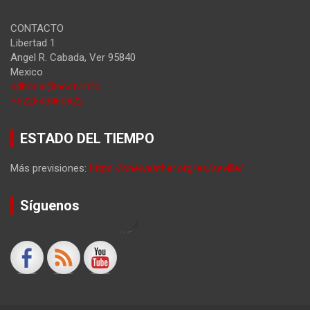
CONTACTO
Libertad 1
Angel R. Cabada
,
Ver
95840
Mexico
editorial@ncstv.info
+522849460822
ESTADO DEL TIEMPO
Más previsiones:
https://oneweather.org/es/seville/
Síguenos
by