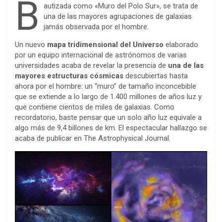
a
w
e
h
i
i
v
e
m
P
C
S
B
autizada como «Muro del Polo Sur», se trata de
c
i
s
a
n
n
e
d
a
r
o
h
una de las mayores agrupaciones de galaxias
jamás observada por el hombre.
e
t
s
t
t
k
r
d
i
i
p
a
b
t
e
s
e
e
n
i
l
n
y
r
Un nuevo
mapa tridimensional del Universo
elaborado
por un equipo internacional de astrónomos de varias
o
e
n
A
r
d
o
t
t
L
e
universidades acaba de revelar la presencia de
una de las
o
r
g
p
e
I
t
i
mayores estructuras cósmicas
descubiertas hasta
ahora por el hombre: un “muro” de tamaño inconcebible
k
e
p
s
n
e
n
que se extiende a lo largo de 1.400 millones de años luz y
r
t
que contiene cientos de miles de galaxias. Como
k
recordatorio, baste pensar que un solo año luz equivale a
algo más de 9,4 billones de km. El espectacular hallazgo se
acaba de publicar en The Astrophysical Journal.