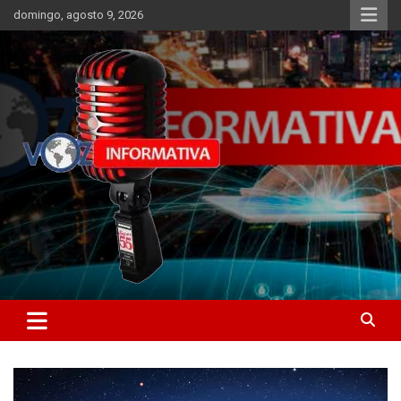
Skip
domingo, agosto 9, 2026
to
content
Libertad informativa
ncstv.info