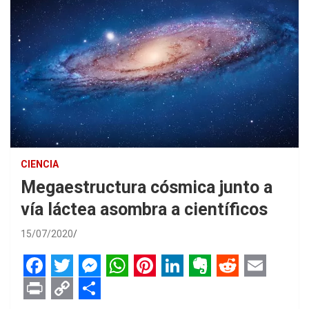
CIENCIA
Megaestructura cósmica junto a
vía láctea asombra a científicos
15/07/2020
F
T
M
W
P
L
E
R
E