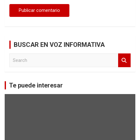
BUSCAR EN VOZ INFORMATIVA
S
e
a
r
c
Te puede interesar
h