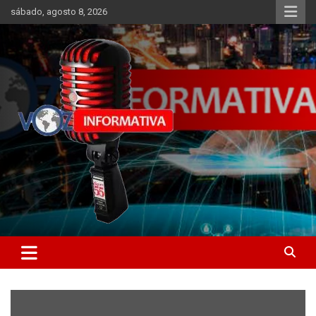
Skip
sábado, agosto 8, 2026
to
content
Libertad informativa
ncstv.info