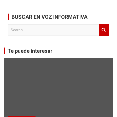
BUSCAR EN VOZ INFORMATIVA
S
e
a
r
c
Te puede interesar
h