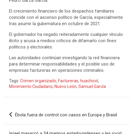
Pedro Garza García.
El crecimiento financiero de los despachos familiares
coincide con el ascenso político de García, especialmente
tras asumir la gubernatura en octubre de 2021.
El gobernador ha negado reiteradamente cualquier vínculo
ilícito y acusa a medios críticos de difamarlo con fines
políticos y electorales.
Las autoridades continúan investigando la red financiera
para determinar responsabilidades y el posible uso de
empresas factureras en operaciones criminales.
Tags:
Crimen organizado
,
Factureras
,
huachicol
,
Movimiento Ciudadano
,
Nuevo León
,
Samuel García
Navegación
Ébola fuera de control con casos en Europa y Brasil
de
entradas
Israel masacró a 34 marinos estadounidenses y les roció