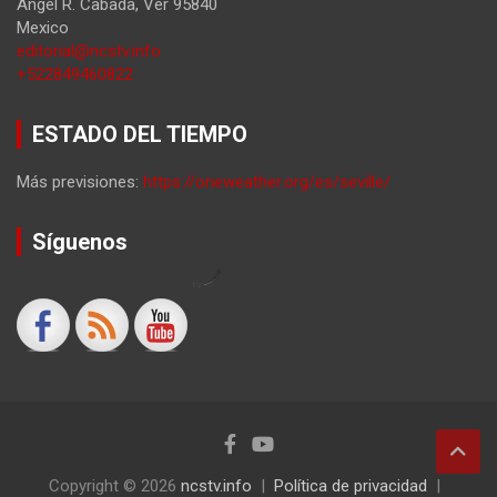
Angel R. Cabada
,
Ver
95840
Mexico
editorial@ncstv.info
+522849460822
ESTADO DEL TIEMPO
Más previsiones:
https://oneweather.org/es/seville/
Síguenos
by
Copyright © 2026
ncstv.info
Política de privacidad