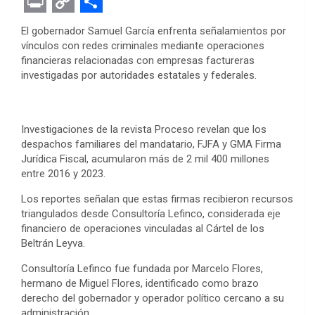
F
T
M
W
P
L
E
R
E
a
w
e
h
i
i
v
e
m
P
C
S
El gobernador Samuel García enfrenta señalamientos por
c
i
s
a
n
n
e
d
a
r
o
h
vínculos con redes criminales mediante operaciones
financieras relacionadas con empresas factureras
e
t
s
t
t
k
r
d
i
i
p
a
investigadas por autoridades estatales y federales.
b
t
e
s
e
e
n
i
l
n
y
r
o
e
n
A
r
d
o
t
t
L
e
o
r
g
p
e
I
t
Investigaciones de la revista Proceso revelan que los
i
despachos familiares del mandatario, FJFA y GMA Firma
k
e
p
s
n
e
n
Jurídica Fiscal, acumularon más de 2 mil 400 millones
r
t
entre 2016 y 2023.
k
Los reportes señalan que estas firmas recibieron recursos
triangulados desde Consultoría Lefinco, considerada eje
financiero de operaciones vinculadas al Cártel de los
Beltrán Leyva.
Consultoría Lefinco fue fundada por Marcelo Flores,
hermano de Miguel Flores, identificado como brazo
derecho del gobernador y operador político cercano a su
administración.