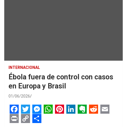
INTERNACIONAL
Ébola fuera de control con casos
en Europa y Brasil
01/06/2026
F
T
M
W
P
L
E
R
E