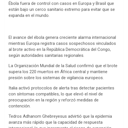
a
w
e
h
i
i
v
e
m
P
C
S
Ébola fuera de control con casos en Europa y Brasil que
c
i
s
a
n
n
e
d
a
r
o
h
están bajo un cerco sanitario extremo para evitar que se
expanda en el mundo.
e
t
s
t
t
k
r
d
i
i
p
a
b
t
e
s
e
e
n
i
l
n
y
r
o
e
n
A
r
d
o
t
t
L
e
El avance del ébola genera creciente alarma internacional
o
r
g
p
e
I
t
mientras Europa registra casos sospechosos vinculados
i
al brote activo en la República Democrática del Congo,
k
e
p
s
n
e
n
según autoridades sanitarias regionales.
r
t
k
La Organización Mundial de la Salud confirmó que el brote
supera los 220 muertos en África central y mantiene
presión sobre los sistemas de vigilancia europeos.
Italia activó protocolos de alerta tras detectar pacientes
con síntomas compatibles, lo que elevó el nivel de
preocupación en la región y reforzó medidas de
contención.
Tedros Adhanom Ghebreyesus advirtió que la epidemia
avanza más rápido que la capacidad de respuesta