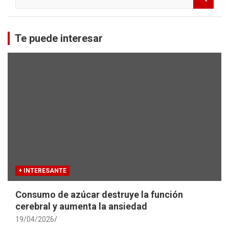
e
a
r
c
Te puede interesar
h
+ INTERESANTE
Consumo de azúcar destruye la función
cerebral y aumenta la ansiedad
19/04/2026