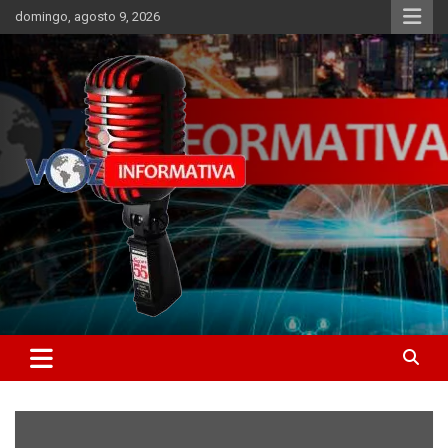
Skip
domingo, agosto 9, 2026
to
content
Libertad informativa
ncstv.info