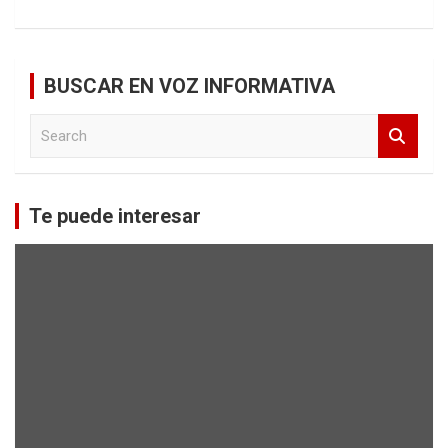
BUSCAR EN VOZ INFORMATIVA
S
e
a
r
c
Te puede interesar
h