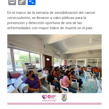
Pr
C
S
ce
tt
se
at
er
ke
rn
d
ail
in
o
h
En el marco de la semana de sensibilización del cancer
b
er
n
s
es
dI
ot
di
t
py
ar
cervicouterino, se llevaron a cabo pláticas para la
o
g
A
t
n
e
t
Li
e
prevención y detección oportuna de una de las
enfermedades con mayor índice de muerte en el país.
o
er
p
n
k
p
k