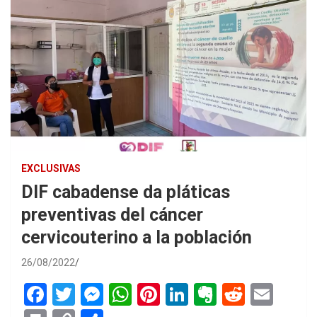
EXCLUSIVAS
DIF cabadense da pláticas
preventivas del cáncer
cervicouterino a la población
26/08/2022
F
T
M
W
Pi
Li
E
R
E
a
wi
es
h
nt
n
ve
e
m