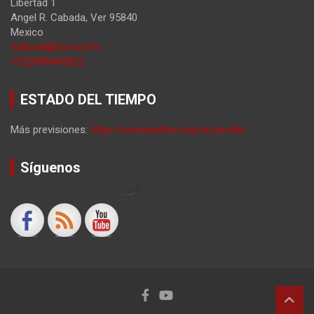
Libertad 1
Angel R. Cabada
,
Ver
95840
Mexico
editorial@ncstv.info
+522849460822
ESTADO DEL TIEMPO
Más previsiones:
https://oneweather.org/es/seville/
Síguenos
by