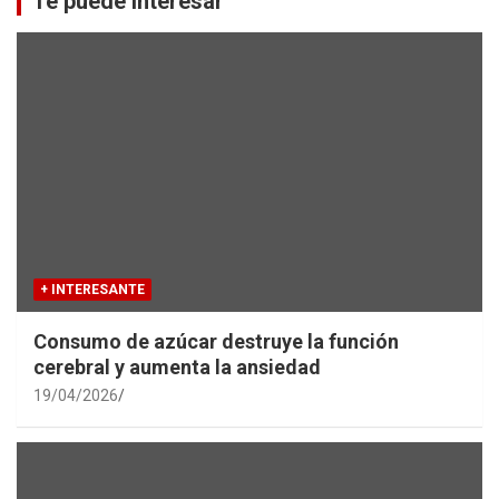
Te puede interesar
h
+ INTERESANTE
Consumo de azúcar destruye la función
cerebral y aumenta la ansiedad
19/04/2026