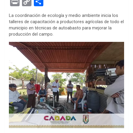
Pr
C
S
ce
tt
se
at
er
ke
rn
d
ail
in
o
h
La coordinación de ecología y medio ambiente inicia los
b
er
n
s
es
dI
ot
di
t
py
ar
talleres de capacitación a productores agrícolas de todo el
o
g
A
t
n
e
t
Li
e
municipio en técnicas de autoabasto para mejorar la
producción del campo.
o
er
p
n
k
p
k