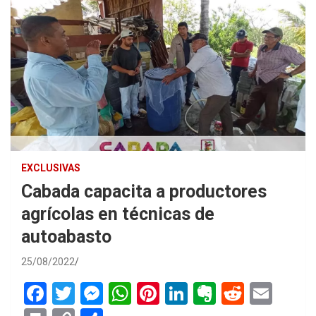
EXCLUSIVAS
Cabada capacita a productores
agrícolas en técnicas de
autoabasto
25/08/2022
F
T
M
W
Pi
Li
E
R
E
a
wi
es
h
nt
n
ve
e
m