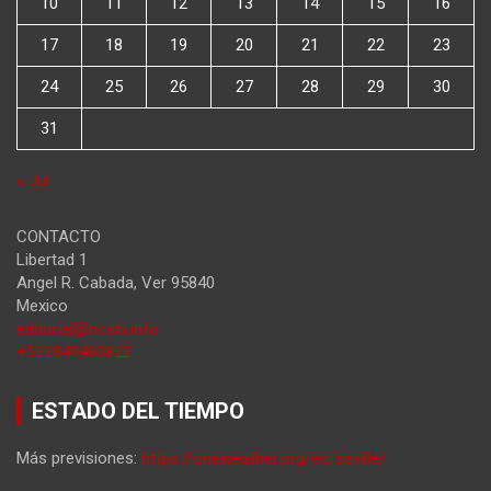
10
11
12
13
14
15
16
17
18
19
20
21
22
23
24
25
26
27
28
29
30
31
« Jul
CONTACTO
Libertad 1
Angel R. Cabada
,
Ver
95840
Mexico
editorial@ncstv.info
+522849460822
ESTADO DEL TIEMPO
Más previsiones:
https://oneweather.org/es/seville/