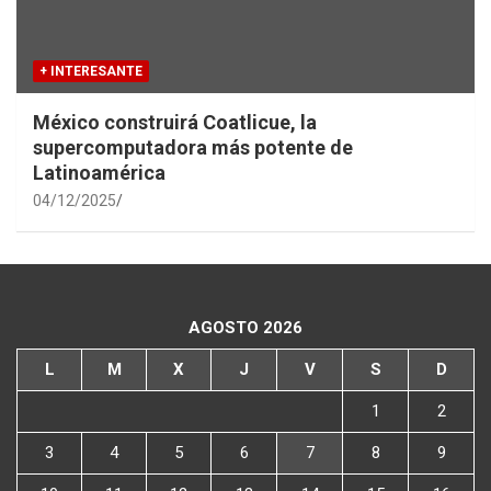
+ INTERESANTE
México construirá Coatlicue, la
supercomputadora más potente de
Latinoamérica
04/12/2025
AGOSTO 2026
L
M
X
J
V
S
D
1
2
3
4
5
6
7
8
9