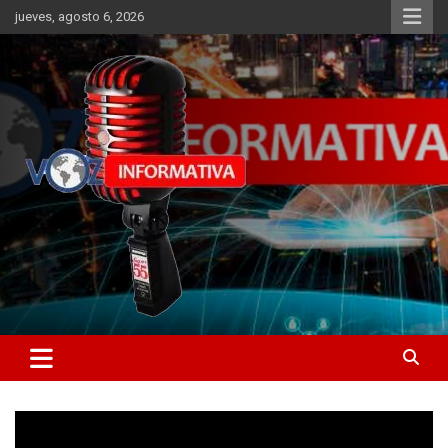
Skip
jueves, agosto 6, 2026
to
content
Libertad informativa
ncstv.info