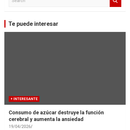
e
a
r
c
Te puede interesar
h
+ INTERESANTE
Consumo de azúcar destruye la función
cerebral y aumenta la ansiedad
19/04/2026