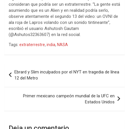
consideran que podría ser un extraterrestre. ”La gente está
asumiendo que es un Alien y en realidad podría serlo,
observe atentamente el segundo 13 del video: un OVNI de
ala roja de Lapros volando con un sonido tintineante”,
escribió el usuario Ashutosh Gautam
(@Ashutos32363607) en la red social.
Tags:
extraterrestre
,
india
,
NASA
Navegación
Ebrard y Slim inculpados por el NYT en tragedia de línea
de
12 del Metro
entradas
Primer mexicano campeón mundial de la UFC en
Estados Unidos
Deja un comentario