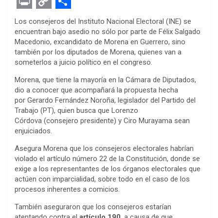
F
T
M
W
P
L
E
R
E
a
w
e
h
i
i
v
e
m
P
C
S
Los consejeros del Instituto Nacional Electoral (INE) se
c
i
s
a
n
n
e
d
a
r
o
h
encuentran bajo asedio no sólo por parte de Félix Salgado
Macedonio, excandidato de Morena en Guerrero, sino
e
t
s
t
t
k
r
d
i
i
p
a
también por los diputados de Morena, quienes van a
b
t
e
s
e
e
n
i
l
n
y
r
someterlos a juicio político en el congreso.
o
e
n
A
r
d
o
t
t
L
e
Morena, que tiene la mayoría en la Cámara de Diputados,
o
r
g
p
e
I
t
i
dio a conocer que acompañará la propuesta hecha
por Gerardo Fernández Noroña, legislador del Partido del
k
e
p
s
n
e
n
Trabajo (PT), quien busca que Lorenzo
r
t
Córdova (consejero presidente) y Ciro Murayama sean
k
enjuiciados.
Asegura Morena que los consejeros electorales habrían
violado el artículo número 22 de la Constitución, donde se
exige a los representantes de los órganos electorales que
actúen con imparcialidad, sobre todo en el caso de los
procesos inherentes a comicios.
También aseguraron que los consejeros estarían
atentando contra el
artículo 190
, a causa de que