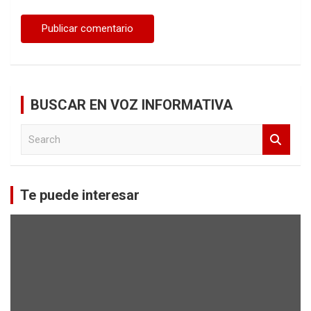
BUSCAR EN VOZ INFORMATIVA
S
e
a
r
c
Te puede interesar
h