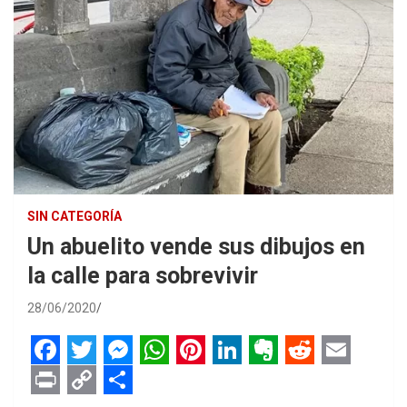
SIN CATEGORÍA
Un abuelito vende sus dibujos en
la calle para sobrevivir
28/06/2020
F
T
M
W
P
L
E
R
E