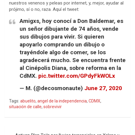
nuestros venenos y peleas por internet, y, mejor, ayudar al
prójimo, sí o no, raza. Aquí el tweet:
Amigxs, hoy conocí a Don Baldemar, es
un señor dibujante de 74 años, vende
sus dibujos para vivir. Si quieren
apoyarlo comprando un dibujo o
trayéndole algo de comer, se los
agradecerá mucho. Se encuentra frente
al Cinépolis Diana, sobre reforma en la
CdMX.
pic.twitter.com/GPdyFkWOLx
— M. (@decosmonaute)
June 27, 2020
Tags:
abuelito
,
angel de la independencia
,
CDMX
,
situación de calle
,
sobrevivir
Navegación