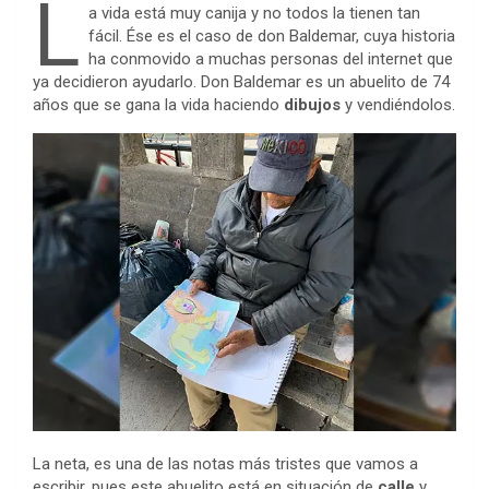
a
w
e
h
i
i
v
e
m
P
C
S
L
a vida está muy canija y no todos la tienen tan
c
i
s
a
n
n
e
d
a
r
o
h
fácil. Ése es el caso de don Baldemar, cuya historia
ha conmovido a muchas personas del internet que
e
t
s
t
t
k
r
d
i
i
p
a
ya decidieron ayudarlo. Don Baldemar es un abuelito de 74
b
t
e
s
e
e
n
i
l
n
y
r
años que se gana la vida haciendo
dibujos
y vendiéndolos.
o
e
n
A
r
d
o
t
t
L
e
o
r
g
p
e
I
t
i
k
e
p
s
n
e
n
r
t
k
La neta, es una de las notas más tristes que vamos a
escribir, pues este abuelito está en situación de
calle
y