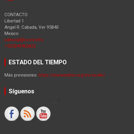
CONTACTO
Libertad 1
Angel R. Cabada
,
Ver
95840
Mexico
editorial@ncstv.info
+522849460822
ESTADO DEL TIEMPO
Más previsiones:
https://oneweather.org/es/seville/
Síguenos
by