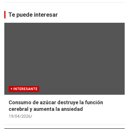
a
r
c
Te puede interesar
h
+ INTERESANTE
Consumo de azúcar destruye la función
cerebral y aumenta la ansiedad
19/04/2026