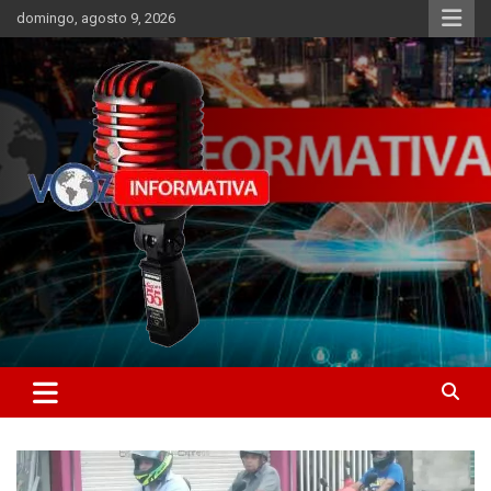
Skip
domingo, agosto 9, 2026
to
content
Libertad informativa
ncstv.info