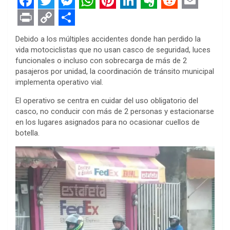
F
T
M
W
P
L
E
R
E
a
w
e
h
i
i
v
e
m
P
C
S
Debido a los múltiples accidentes donde han perdido la
c
i
s
a
n
n
e
d
a
r
o
h
vida motociclistas que no usan casco de seguridad, luces
funcionales o incluso con sobrecarga de más de 2
e
t
s
t
t
k
r
d
i
i
p
a
pasajeros por unidad, la coordinación de tránsito municipal
b
t
e
s
e
e
n
i
l
n
y
r
implementa operativo vial.
o
e
n
A
r
d
o
t
t
L
e
El operativo se centra en cuidar del uso obligatorio del
o
r
g
p
e
I
t
i
casco, no conducir con más de 2 personas y estacionarse
en los lugares asignados para no ocasionar cuellos de
k
e
p
s
n
e
n
botella.
r
t
k