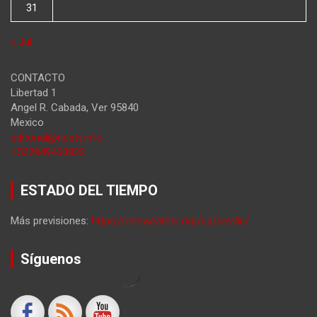
31
« Jul
CONTACTO
Libertad 1
Angel R. Cabada
,
Ver
95840
Mexico
editorial@ncstv.info
+522849460822
ESTADO DEL TIEMPO
Más previsiones:
https://oneweather.org/es/seville/
Síguenos
by