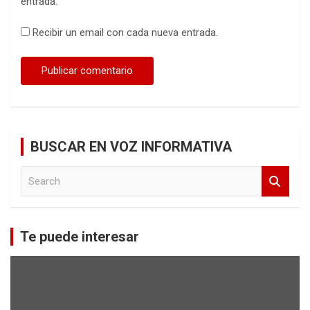
entrada.
Recibir un email con cada nueva entrada.
BUSCAR EN VOZ INFORMATIVA
S
e
a
r
c
Te puede interesar
h