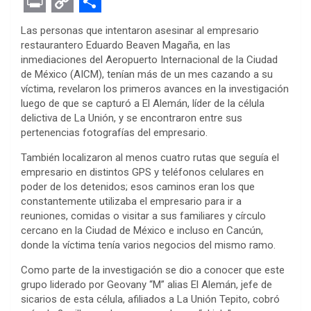
F
T
M
W
P
L
E
R
E
a
w
e
h
i
i
v
e
m
P
C
S
Las personas que intentaron asesinar al empresario
c
i
s
a
n
n
e
d
a
r
o
h
restaurantero Eduardo Beaven Magaña, en las
inmediaciones del Aeropuerto Internacional de la Ciudad
e
t
s
t
t
k
r
d
i
i
p
a
de México (AICM), tenían más de un mes cazando a su
b
t
e
s
e
e
n
i
l
n
y
r
víctima, revelaron los primeros avances en la investigación
luego de que se capturó a El Alemán, líder de la célula
o
e
n
A
r
d
o
t
t
L
e
delictiva de La Unión, y se encontraron entre sus
o
r
g
p
e
I
t
i
pertenencias fotografías del empresario.
k
e
p
s
n
e
n
También localizaron al menos cuatro rutas que seguía el
r
t
empresario en distintos GPS y teléfonos celulares en
k
poder de los detenidos; esos caminos eran los que
constantemente utilizaba el empresario para ir a
reuniones, comidas o visitar a sus familiares y círculo
cercano en la Ciudad de México e incluso en Cancún,
donde la víctima tenía varios negocios del mismo ramo.
Como parte de la investigación se dio a conocer que este
grupo liderado por Geovany “M” alias El Alemán, jefe de
sicarios de esta célula, afiliados a La Unión Tepito, cobró