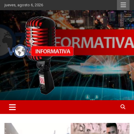
Skip
jueves, agosto 6, 2026
to
content
Libertad informativa
ncstv.info