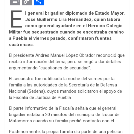
F
T
M
W
P
L
E
R
E
a
w
e
h
i
i
v
e
m
P
C
S
E
l general brigadier diplomado de Estado Mayor,
c
i
s
a
n
n
e
d
a
r
o
h
José Guillermo Lira Hernández, quien labora
como general ayudante en el Heroico Colegio
e
t
s
t
t
k
r
d
i
i
p
a
Militar fue secuestrado cuando se encontraba camino
b
t
e
s
e
e
n
i
l
n
y
r
a Puebla el viernes pasado, confirmaron fuentes
castrenses.
o
e
n
A
r
d
o
t
t
L
e
o
r
g
p
e
I
t
i
El presidente Andrés Manuel López Obrador reconoció que
recibió información del tema, pero se negó a dar detalles
k
e
p
s
n
e
n
argumentando “cuestiones de seguridad”.
r
t
k
El secuestro fue notificado la noche del viernes por la
familia a las autoridades de la Secretaría de la Defensa
Nacional (Sedena), cuyos mandos solicitaron el apoyo de
la Fiscalía de Justicia de Puebla.
El parte informativo de la Fiscalía señala que el general
brigadier estaba a 20 minutos del municipio de Izúcar de
Matamoros cuando su familia perdió contacto con él.
Posteriormente, la propia familia dio parte de una petición