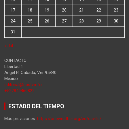
17
18
19
20
21
22
23
24
25
26
27
28
29
30
31
« Jul
CONTACTO
Libertad 1
Angel R. Cabada
,
Ver
95840
Mexico
editorial@ncstv.info
+522849460822
ESTADO DEL TIEMPO
Más previsiones:
https://oneweather.org/es/seville/