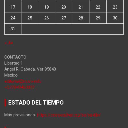
17
18
19
20
21
22
23
24
25
26
27
28
29
30
31
« Jul
CONTACTO
Libertad 1
Angel R. Cabada
,
Ver
95840
Mexico
editorial@ncstv.info
+522849460822
ESTADO DEL TIEMPO
Más previsiones:
https://oneweather.org/es/seville/