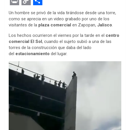
F
T
M
W
P
L
E
R
E
a
w
e
h
i
i
v
e
m
P
C
S
Un hombre se privó de la vida tirándose desde una torre,
c
i
s
a
n
n
e
d
a
r
o
h
como se aprecia en un video grabado por uno de los
visitantes de la
plaza
comercial
en Zapopan,
Jalisco
.
e
t
s
t
t
k
r
d
i
i
p
a
b
t
e
s
e
e
n
i
l
n
y
r
Los hechos ocurrieron el viernes por la tarde en el
centro
comercial El Sol
, cuando el sujeto subió a una de las
o
e
n
A
r
d
o
t
t
L
e
torres de la construcción que daba del lado
o
r
g
p
e
I
t
i
del
estacionamiento
del lugar.
k
e
p
s
n
e
n
r
t
k