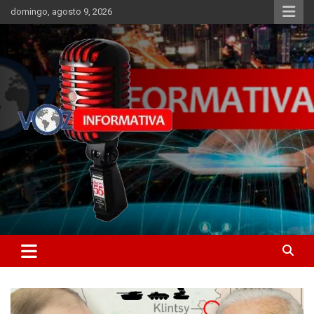
Skip
domingo, agosto 9, 2026
to
content
Libertad informativa
ncstv.info