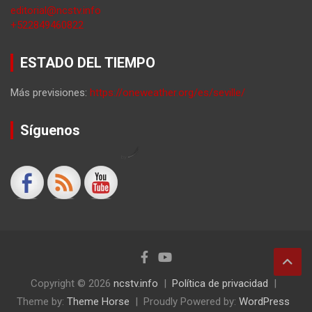
editorial@ncstv.info
+522849460822
ESTADO DEL TIEMPO
Más previsiones:
https://oneweather.org/es/seville/
Síguenos
by
Copyright © 2026
ncstv.info
Política de privacidad
Theme by:
Theme Horse
Proudly Powered by:
WordPress