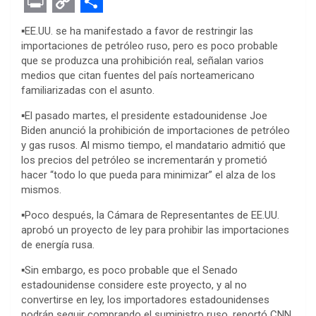
F
T
M
W
P
L
E
R
E
a
w
e
h
i
i
v
e
m
P
C
S
▪️EE.UU. se ha manifestado a favor de restringir las
c
i
s
a
n
n
e
d
a
r
o
h
importaciones de petróleo ruso, pero es poco probable
que se produzca una prohibición real, señalan varios
e
t
s
t
t
k
r
d
i
i
p
a
medios que citan fuentes del país norteamericano
b
t
e
s
e
e
n
i
l
n
y
r
familiarizadas con el asunto.
o
e
n
A
r
d
o
t
t
L
e
▪️El pasado martes, el presidente estadounidense Joe
o
r
g
p
e
I
t
i
Biden anunció la prohibición de importaciones de petróleo
y gas rusos. Al mismo tiempo, el mandatario admitió que
k
e
p
s
n
e
n
los precios del petróleo se incrementarán y prometió
r
t
hacer “todo lo que pueda para minimizar” el alza de los
k
mismos.
▪️Poco después, la Cámara de Representantes de EE.UU.
aprobó un proyecto de ley para prohibir las importaciones
de energía rusa.
▪️Sin embargo, es poco probable que el Senado
estadounidense considere este proyecto, y al no
convertirse en ley, los importadores estadounidenses
podrán seguir comprando el suministro ruso, reportó CNN,