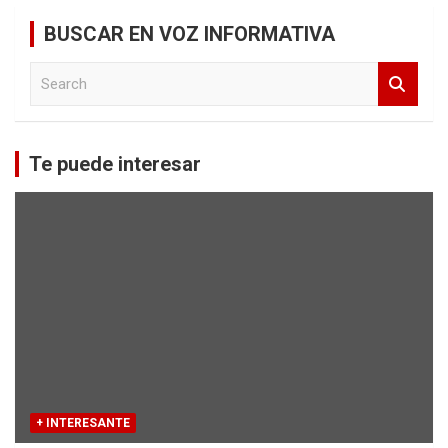
BUSCAR EN VOZ INFORMATIVA
S
e
a
r
c
Te puede interesar
h
+ INTERESANTE