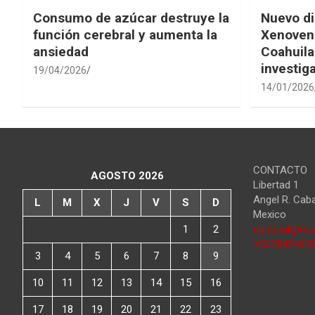
Consumo de azúcar destruye la
Nuevo di
función cerebral y aumenta la
Xenovena
ansiedad
Coahuila
investig
19/04/2026
14/01/2026
CONTACTO
AGOSTO 2026
Libertad 1
Angel R. Cab
L
M
X
J
V
S
D
Mexico
1
2
editorial@ncs
+522849460
3
4
5
6
7
8
9
10
11
12
13
14
15
16
17
18
19
20
21
22
23