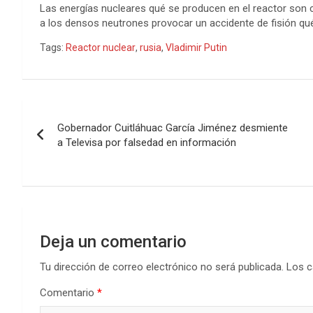
Las energías nucleares qué se producen en el reactor so
a los densos neutrones provocar un accidente de fisión qué p
Tags:
Reactor nuclear
,
rusia
,
Vladimir Putin
Navegación
Gobernador Cuitláhuac García Jiménez desmiente
de
a Televisa por falsedad en información
entradas
Deja un comentario
Tu dirección de correo electrónico no será publicada.
Los c
Comentario
*