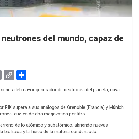
e neutrones del mundo, capaz de
Pr
C
S
in
o
h
aciones del mayor generador de neutrones del planeta, cuya
t
py
ar
Li
e
or PIK supera a sus análogos de Grenoble (Francia) y Múnich
n
utrones, que es de dos megavatios por litro.
k
l terreno de lo atómico y subatómico, abriendo nuevas
la biofísica y la física de la materia condensada.