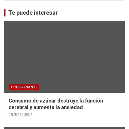
r
c
Te puede interesar
h
+ INTERESANTE
Consumo de azúcar destruye la función
cerebral y aumenta la ansiedad
19/04/2026