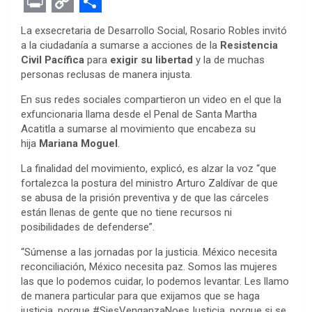
F
T
M
W
P
L
E
R
E
a
w
e
h
i
i
v
e
m
P
C
S
La exsecretaria de Desarrollo Social, Rosario Robles invitó
c
i
s
a
n
n
e
d
a
r
o
h
a la ciudadanía a sumarse a acciones de la
Resistencia
Civil Pacífica
para
exigir su libertad
y la de muchas
e
t
s
t
t
k
r
d
i
i
p
a
personas reclusas de manera injusta.
b
t
e
s
e
e
n
i
l
n
y
r
En sus redes sociales compartieron un video en el que la
o
e
n
A
r
d
o
t
t
L
e
exfuncionaria llama desde el Penal de Santa Martha
o
r
g
p
e
I
t
i
Acatitla a sumarse al movimiento que encabeza su
hija
Mariana Moguel
.
k
e
p
s
n
e
n
La finalidad del movimiento, explicó, es alzar la voz “que
r
t
k
fortalezca la postura del ministro Arturo Zaldívar de que
se abusa de la prisión preventiva y de que las cárceles
están llenas de gente que no tiene recursos ni
posibilidades de defenderse”.
“Súmense a las jornadas por la justicia. México necesita
reconciliación, México necesita paz. Somos las mujeres
las que lo podemos cuidar, lo podemos levantar. Les llamo
de manera particular para que exijamos que se haga
justicia, porque #SiesVenganzaNoesJusticia, porque si se