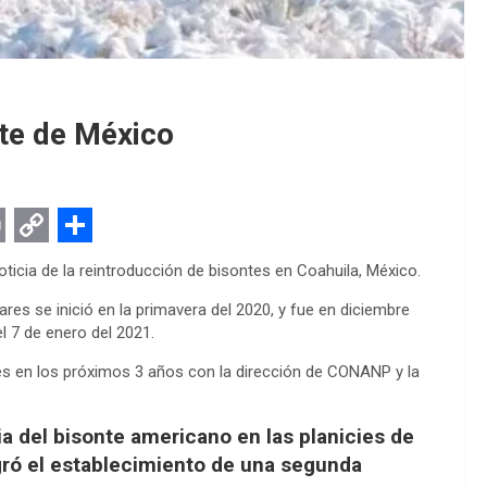
rte de México
C
S
icia de la reintroducción de bisontes en Coahuila, México.
o
h
es se inició en la primavera del 2020, y fue en diciembre
p
a
l 7 de enero del 2021.
y
r
es en los próximos 3 años con la dirección de CONANP y la
L
e
i
 del bisonte americano en las planicies de
n
ró el establecimiento de una segunda