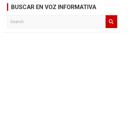
BUSCAR EN VOZ INFORMATIVA
S
e
a
r
c
h