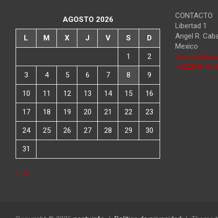
CONTACTO
AGOSTO 2026
Libertad 1
Angel R. Cab
L
M
X
J
V
S
D
Mexico
1
2
editorial@ncs
+522849460
3
4
5
6
7
8
9
10
11
12
13
14
15
16
17
18
19
20
21
22
23
24
25
26
27
28
29
30
31
« Jul