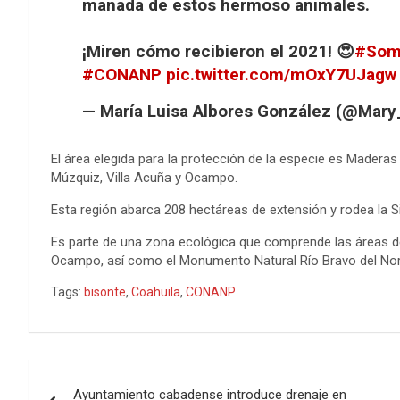
manada de estos hermoso animales.
k
e
p
s
n
e
r
t
¡Miren cómo recibieron el 2021! 😍
#Som
#CONANP
pic.twitter.com/mOxY7UJagw
— María Luisa Albores González (@Mar
El área elegida para la protección de la especie es Madera
Múzquiz, Villa Acuña y Ocampo.
Esta región abarca 208 hectáreas de extensión y rodea la S
Es parte de una zona ecológica que comprende las áreas de
Ocampo, así como el Monumento Natural Río Bravo del Nor
Tags:
bisonte
,
Coahuila
,
CONANP
Navegación
Ayuntamiento cabadense introduce drenaje en