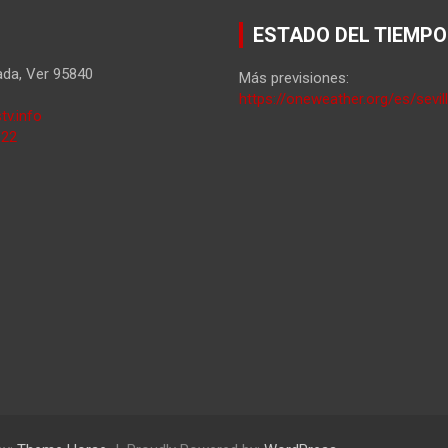
ESTADO DEL TIEMPO
ada
,
Ver
95840
Más previsiones:
https://oneweather.org/es/sevil
tv.info
822