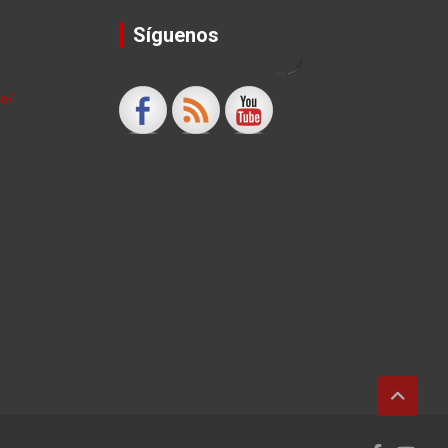
Síguenos
by
le/