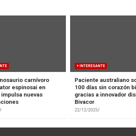
ANTE
+ INTERESANTE
nosaurio carnívoro
Paciente australiano s
tor espinosai en
100 días sin corazón b
 impulsa nuevas
gracias a innovador dis
aciones
Bivacor
22/12/2025