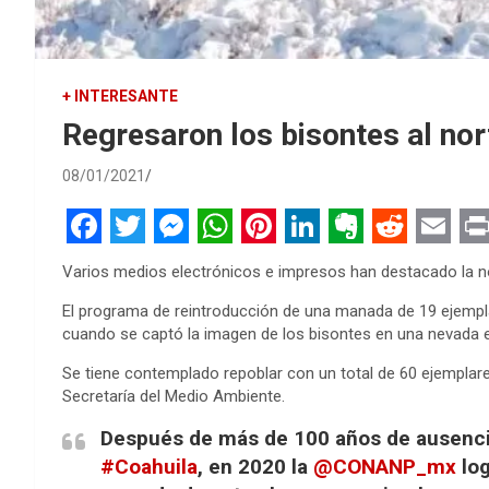
+ INTERESANTE
Regresaron los bisontes al no
08/01/2021
F
T
M
W
P
L
E
R
E
P
Varios medios electrónicos e impresos han destacado la not
a
w
e
h
i
i
v
e
m
r
El programa de reintroducción de una manada de 19 ejemplar
c
i
s
a
n
n
e
d
a
i
cuando se captó la imagen de los bisontes en una nevada e
e
t
s
t
t
k
r
d
i
n
Se tiene contemplado repoblar con un total de 60 ejemplar
b
t
e
s
e
e
n
i
l
t
Secretaría del Medio Ambiente.
o
e
n
A
r
d
o
t
Después de más de 100 años de ausencia
o
r
g
p
e
I
t
#Coahuila
, en 2020 la
@CONANP_mx
log