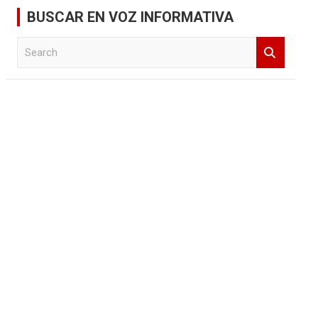
BUSCAR EN VOZ INFORMATIVA
S
e
a
r
c
h