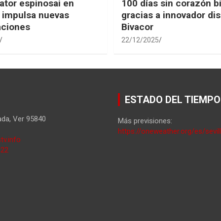
tor espinosai en
100 días sin corazón b
 impulsa nuevas
gracias a innovador dis
aciones
Bivacor
22/12/2025
ESTADO DEL TIEMPO
ada
,
Ver
95840
Más previsiones:
https://oneweather.org/es/sevil
tv.info
822