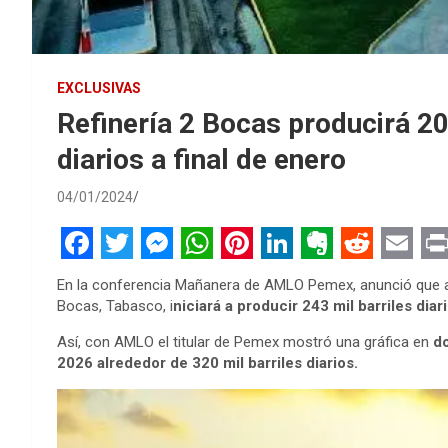
EXCLUSIVAS
Refinería 2 Bocas producirá 20
diarios a final de enero
04/01/2024
F
T
M
W
P
L
E
R
E
P
En la conferencia Mañanera de AMLO Pemex, anunció que a p
a
w
e
h
i
i
v
e
m
r
Bocas, Tabasco, i
niciará a producir 243 mil barriles diar
c
i
s
a
n
n
e
d
a
i
Así, con AMLO el titular de Pemex mostró una gráfica en
do
e
t
s
t
t
k
r
d
i
n
2026 alrededor de 320 mil barriles diarios.
b
t
e
s
e
e
n
i
l
t
o
e
n
A
r
d
o
t