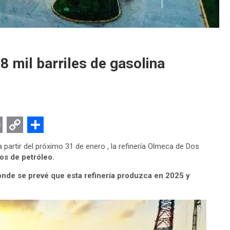
8 mil barriles de gasolina
C
S
artir del próximo 31 de enero , la refinería Olmeca de Dos
o
h
ios de petróleo.
p
a
nde se prevé que esta refinería produzca en 2025 y
y
r
L
e
i