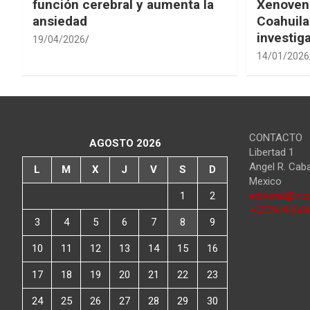
función cerebral y aumenta la
Xenovena
ansiedad
Coahuila
investig
19/04/2026
14/01/2026
CONTACTO
AGOSTO 2026
Libertad 1
Angel R. Cab
L
M
X
J
V
S
D
Mexico
1
2
editorial@ncs
+522849460
3
4
5
6
7
8
9
10
11
12
13
14
15
16
17
18
19
20
21
22
23
24
25
26
27
28
29
30