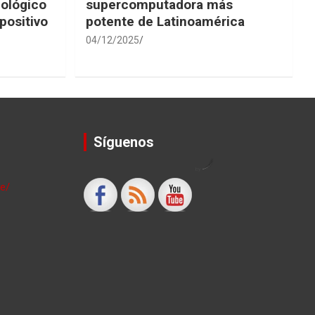
iológico
supercomputadora más
positivo
potente de Latinoamérica
04/12/2025
Síguenos
by
le/