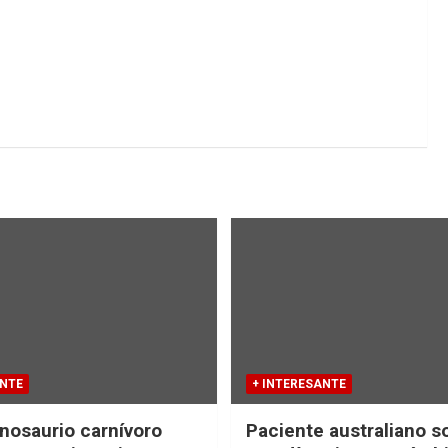
ANTE
+ INTERESANTE
nosaurio carnívoro
Paciente australiano s