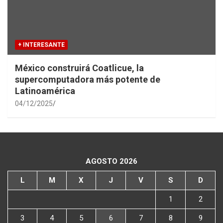
+ INTERESANTE
México construirá Coatlicue, la
supercomputadora más potente de
Latinoamérica
04/12/2025
AGOSTO 2026
L
M
X
J
V
S
D
1
2
3
4
5
6
7
8
9