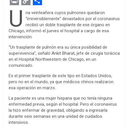
F
T
M
W
P
L
E
R
E
a
w
e
h
i
i
v
e
m
P
C
S
U
na veinteañera cuyos pulmones quedaron
c
i
s
a
n
n
e
d
a
r
o
h
“irreversiblemente” devastados por el coronavirus
recibió un doble trasplante de ese órgano en
e
t
s
t
t
k
r
d
i
i
p
a
Chicago, informó el jueves el hospital a cargo de esa
b
t
e
s
e
e
n
i
l
n
y
r
intervención.
o
e
n
A
r
d
o
t
t
L
e
“Un trasplante de pulmón era su única posibilidad de
o
r
g
p
e
I
t
i
supervivencia”, señaló Ankit Bharat, jefe de cirugía torácica
en el Hospital Northwestern de Chicago, en un
k
e
p
s
n
e
n
comunicado.
r
t
k
Es el primer trasplante de este tipo en Estados Unidos,
pero no en el mundo, ya que médicos chinos realizaron
esa operación en marzo.
La paciente es una mujer hispana que no tenía ninguna
enfermedad previa, según el hospital. Pero el coronavirus
la hizo enfermar de gravedad, obligando a ingresarla
durante seis semanas en una unidad de cuidados
intensivos.