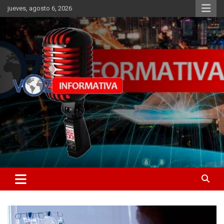
Skip
jueves, agosto 6, 2026
to
content
Libertad informativa
ncstv.info