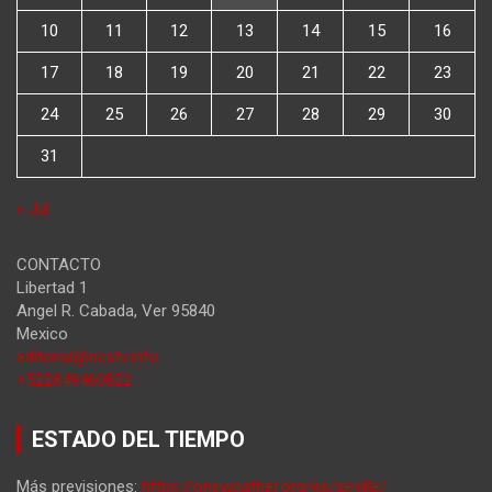
10
11
12
13
14
15
16
17
18
19
20
21
22
23
24
25
26
27
28
29
30
31
« Jul
CONTACTO
Libertad 1
Angel R. Cabada
,
Ver
95840
Mexico
editorial@ncstv.info
+522849460822
ESTADO DEL TIEMPO
Más previsiones:
https://oneweather.org/es/seville/