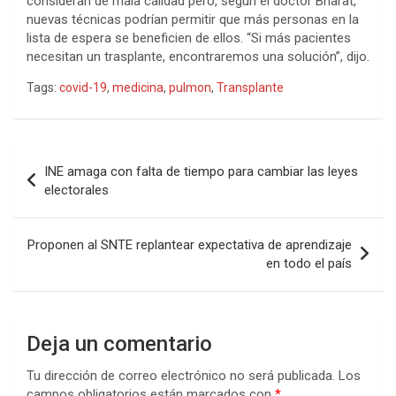
consideran de mala calidad pero, según el doctor Bharat,
nuevas técnicas podrían permitir que más personas en la
lista de espera se beneficien de ellos. “Si más pacientes
necesitan un trasplante, encontraremos una solución”, dijo.
Tags:
covid-19
,
medicina
,
pulmon
,
Transplante
Navegación
INE amaga con falta de tiempo para cambiar las leyes
de
electorales
entradas
Proponen al SNTE replantear expectativa de aprendizaje
en todo el país
Deja un comentario
Tu dirección de correo electrónico no será publicada.
Los
campos obligatorios están marcados con
*