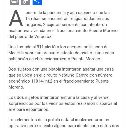
F
T
M
W
P
L
E
R
E
a
w
e
h
i
i
v
e
m
P
C
S
A
pesar de la pandemia y aun sabiendo que las
c
i
s
a
n
n
e
d
a
r
o
h
familias se encuentran resguardadas en sus
hogares, 2 sujetos sin identificar intentaron
e
t
s
t
t
k
r
d
i
i
p
a
asaltar una vivienda en el fraccionamiento Puente Moreno
b
t
e
s
e
e
n
i
l
n
y
r
del puerto de Veracruz.
o
e
n
A
r
d
o
t
t
L
e
Una llamada al 911 alertó a los cuerpos policiacos de
o
r
g
p
e
I
t
i
Medellín sobre un presunto intento de asalto a una casa
habitación en el fraccionamiento Puente Moreno.
k
e
p
s
n
e
n
Dos sujetos con una pistola intentaron asaltar una casa
r
t
k
que se ubica en el circuito Neptuno Centro con número
económico 11814-Int.2 en el fraccionamiento Puente
Moreno.
Los dos sujetos intentaron entrar a la casa y al verse
sorprendidos por los vecinos estos realizaron disparos al
aire para espantarlos.
Los elementos de la policía estatal implementaron un
operativo pero sin éxito alguno para identificar a estos dos