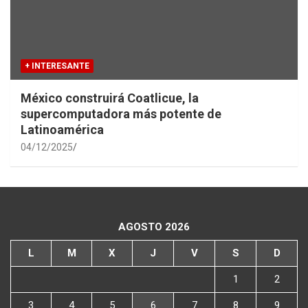
+ INTERESANTE
México construirá Coatlicue, la
supercomputadora más potente de
Latinoamérica
04/12/2025
AGOSTO 2026
L
M
X
J
V
S
D
1
2
3
4
5
6
7
8
9