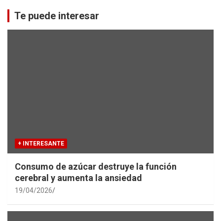
r
c
Te puede interesar
h
+ INTERESANTE
Consumo de azúcar destruye la función
cerebral y aumenta la ansiedad
19/04/2026