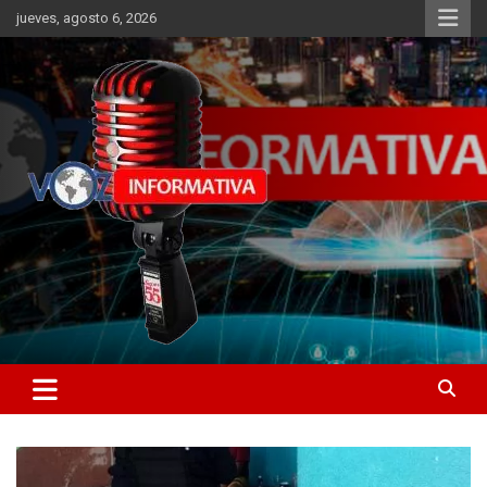
Skip
jueves, agosto 6, 2026
to
content
Libertad informativa
ncstv.info