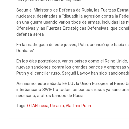
o
r
g
p
e
I
t
Según el Ministerio de Defensa de Rusia, las Fuerzas Estr
k
e
p
s
n
e
nucleares, destinadas a “disuadir la agresión contra la Fed
r
t
en una guerra usando varios tipos de armas, incluidas las n
Ofensivas y las Fuerzas Estratégicas Defensivas, que consi
defensa aérea.
En la madrugada de este jueves, Putin, anunció que había de
Donbass”.
En los días posteriores, varios países como el Reino Unido
nuevas sanciones contra los grandes bancos y empresas y co
Putin y el canciller ruso, Serguéi Lavrov han sido sancion
Asimismo, este sábado EE.UU., la Unión Europea, el Reino
interbancario SWIFT a todos los bancos rusos ya sancionado
necesario, a otros bancos de Rusia.
Tags:
OTAN
,
rusia
,
Ucrania
,
Vladimir Putin