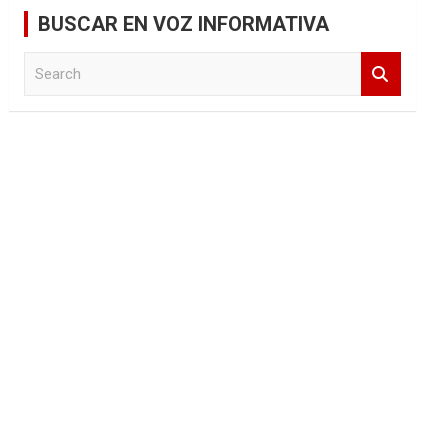
BUSCAR EN VOZ INFORMATIVA
S
e
a
r
c
h