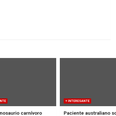
ANTE
+ INTERESANTE
nosaurio carnívoro
Paciente australiano s