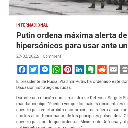
INTERNACIONAL
Putin ordena máxima alerta de
hipersónicos para usar ante u
27/02/2022
1 Comment
F
T
M
W
P
L
E
R
E
P
El presidente de Rusia, Vladímir Putin, ha ordenado este do
a
w
e
h
i
i
v
e
m
r
Disuasión Estratégicas rusas.
c
i
s
a
n
n
e
d
a
i
Durante una reunión con el ministro de Defensa, Serguéi Sho
e
t
s
t
t
k
r
d
i
n
mandatario dijo: “Pueden ver que los países occidentales 
nuestro país en el ámbito económico, me refiero a sancione
b
t
e
s
e
e
n
i
l
t
que los altos funcionarios de los principales países de la
o
e
n
A
r
d
o
t
nuestro país, por lo que ordeno al Ministro de Defensa y al
del Ejército ruso en alerta especial”.