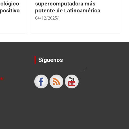
iológico
supercomputadora más
positivo
potente de Latinoamérica
04/12/2025
Síguenos
by
le/