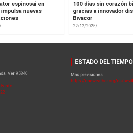
tor espinosai en
100 días sin corazón b
 impulsa nuevas
gracias a innovador dis
aciones
Bivacor
22/12/2025
ESTADO DEL TIEMPO
ada
,
Ver
95840
Más previsiones:
https://oneweather.org/es/sevil
tv.info
822