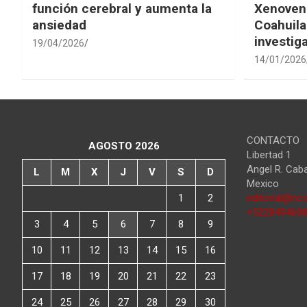
función cerebral y aumenta la
Xenovena
ansiedad
Coahuila
investig
19/04/2026
14/01/2026
CONTACTO
AGOSTO 2026
Libertad 1
Angel R. Cab
L
M
X
J
V
S
D
Mexico
1
2
editorial@ncs
+522849460
3
4
5
6
7
8
9
10
11
12
13
14
15
16
17
18
19
20
21
22
23
24
25
26
27
28
29
30