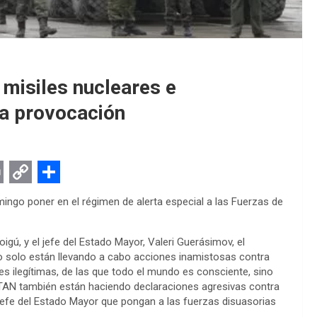
 misiles nucleares e
na provocación
C
S
mingo poner en el régimen de alerta especial a las Fuerzas de
o
h
p
a
igú, y el jefe del Estado Mayor, Valeri Guerásimov, el
y
r
no solo están llevando a cabo acciones inamistosas contra
s ilegítimas, de las que todo el mundo es consciente, sino
L
e
 OTAN también están haciendo declaraciones agresivas contra
i
 jefe del Estado Mayor que pongan a las fuerzas disuasorias