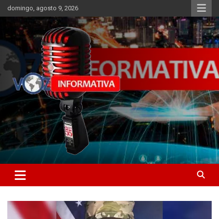
Skip
domingo, agosto 9, 2026
to
content
Libertad informativa
ncstv.info