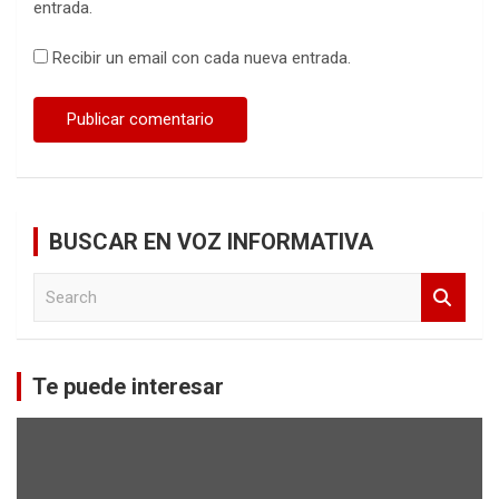
entrada.
Recibir un email con cada nueva entrada.
BUSCAR EN VOZ INFORMATIVA
S
e
a
r
c
Te puede interesar
h