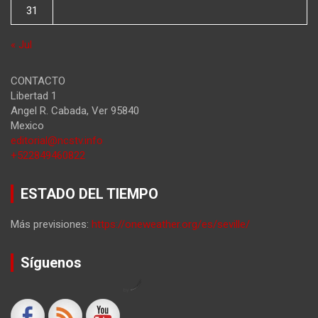
31
« Jul
CONTACTO
Libertad 1
Angel R. Cabada
,
Ver
95840
Mexico
editorial@ncstv.info
+522849460822
ESTADO DEL TIEMPO
Más previsiones:
https://oneweather.org/es/seville/
Síguenos
by