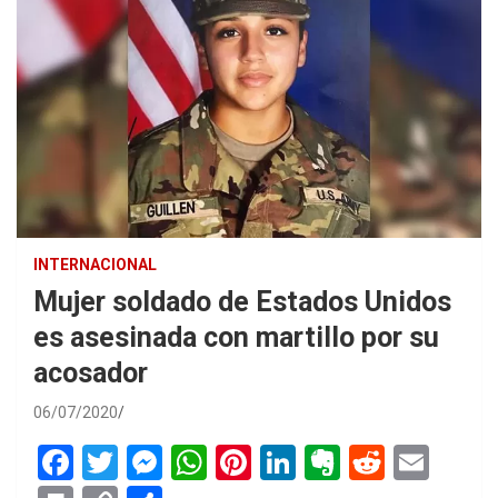
INTERNACIONAL
Mujer soldado de Estados Unidos
es asesinada con martillo por su
acosador
06/07/2020
F
T
M
W
Pi
Li
E
R
E
a
wi
es
h
nt
n
ve
e
m