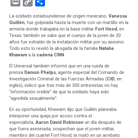
Pr
C
S
ce
tt
se
at
er
ke
rn
d
ail
in
o
h
La soldado estadounidense de origen mexicano,
Vanessa
b
er
n
s
es
dI
ot
di
t
py
ar
Guillén
, fue golpeada hasta la muerte con un martillo en la
o
g
A
t
n
e
t
Li
e
armería donde trabajaba en la base militar
Fort Hood
, en
Texas; también se sabe que el cuerpo de la joven de 20
o
er
p
n
años fue extraído de la instalación militar por su asesino.
k
p
k
Todo esto lo reveló la abogada de la familia
Natalie
Khawam
a la
cadena CNN
.
El Universal también informó que en una rueda de
prensa
Damon Phelps
, agente especial del Comando de
Investigación Criminal de las Fuerzas Armadas (
CID
, en
inglés), indicó que tras más de 300 entrevistas no hay
“información creíble” de que la soldado haya sido
“agredida sexualmente”.
En su oportunidad, Khawam dijo que Guillén planeaba
interponer una queja por acoso contra el
especialista,
Aaron David Robinson
un día después de
que fuera asesinada; sospechan que el joven militar,
miembro del cuartel Fort Hood, la mató en un arrebato.