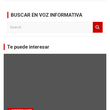
BUSCAR EN VOZ INFORMATIVA
S
e
a
r
c
Te puede interesar
h