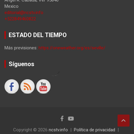
Angel R. Cabada
,
Ver
95840
Mexico
editorial@ncstv.info
+522849460822
ESTADO DEL TIEMPO
Más previsiones:
https://oneweather.org/es/seville/
Síguenos
by
Copyright © 2026
ncstv.info
Política de privacidad