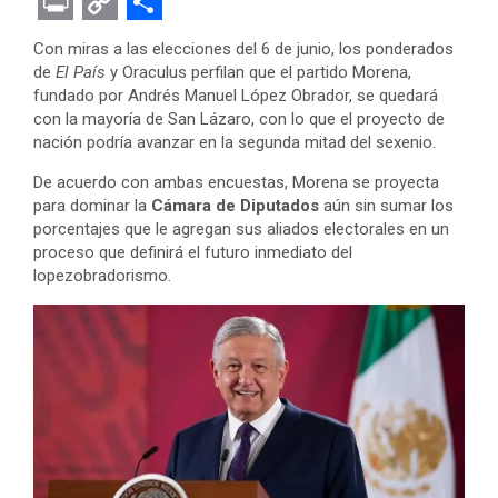
F
T
M
W
P
L
E
R
E
a
w
e
h
i
i
v
e
m
P
C
S
Con miras a las elecciones del 6 de junio, los ponderados
c
i
s
a
n
n
e
d
a
r
o
h
de
El País
y Oraculus perfilan que el partido Morena,
fundado por Andrés Manuel López Obrador, se quedará
e
t
s
t
t
k
r
d
i
i
p
a
con la mayoría de San Lázaro, con lo que el proyecto de
b
t
e
s
e
e
n
i
l
n
y
r
nación podría avanzar en la segunda mitad del sexenio.
o
e
n
A
r
d
o
t
t
L
e
De acuerdo con ambas encuestas, Morena se proyecta
o
r
g
p
e
I
t
i
para dominar la
Cámara de Diputados
aún sin sumar los
porcentajes que le agregan sus aliados electorales en un
k
e
p
s
n
e
n
proceso que definirá el futuro inmediato del
r
t
lopezobradorismo.
k