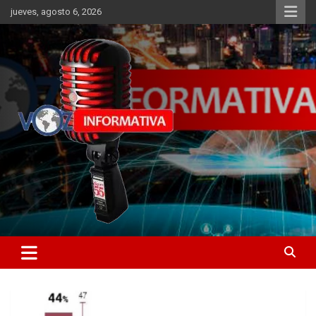
Skip
jueves, agosto 6, 2026
to
content
Libertad informativa
ncstv.info