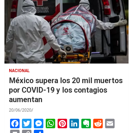
NACIONAL
México supera los 20 mil muertos
por COVID-19 y los contagios
aumentan
20/06/2020
F
T
M
W
Pi
Li
E
R
E
a
wi
es
h
nt
n
ve
e
m