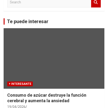
e
a
r
c
Te puede interesar
h
+ INTERESANTE
Consumo de azúcar destruye la función
cerebral y aumenta la ansiedad
19/04/2026