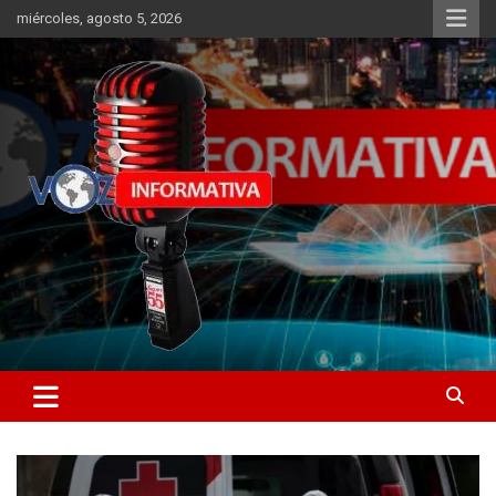
Skip
miércoles, agosto 5, 2026
to
content
Libertad informativa
ncstv.info