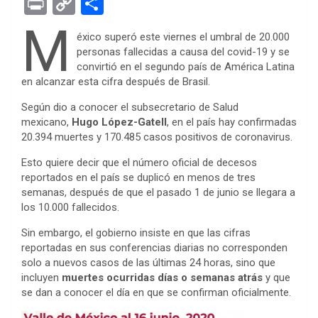
Pr
C
S
ce
tt
se
at
er
ke
rn
d
ail
in
o
h
M
éxico superó este viernes el umbral de 20.000
b
er
n
s
es
dI
ot
di
t
py
ar
personas fallecidas a causa del covid-19 y se
o
g
A
t
n
e
t
Li
e
convirtió en el segundo país de América Latina
en alcanzar esta cifra después de Brasil.
o
er
p
n
k
p
Según dio a conocer el subsecretario de Salud
k
mexicano,
Hugo López-Gatell
, en el país hay confirmadas
20.394 muertes y 170.485 casos positivos de coronavirus.
Esto quiere decir que el número oficial de decesos
reportados en el país se duplicó en menos de tres
semanas, después de que el pasado 1 de junio se llegara a
los 10.000 fallecidos.
Sin embargo, el gobierno insiste en que las cifras
reportadas en sus conferencias diarias no corresponden
solo a nuevos casos de las últimas 24 horas, sino que
incluyen
muertes ocurridas días o semanas atrás
y que
se dan a conocer el día en que se confirman oficialmente.