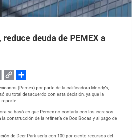
s, reduce deuda de PEMEX a
C
S
Mexicanos (Pemex) por parte de la calificadora Moody’s,
o
h
ó su total desacuerdo con esta decisión, ya que la
 reporte.
p
a
y
r
adora se basó en que Pemex no contaría con los ingresos
on la construcción de la refinería de Dos Bocas y al pago de
L
e
i
ión de Deer Park sería con 100 por ciento recursos del