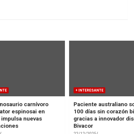
ANTE
+ INTERESANTE
nosaurio carnívoro
Paciente australiano s
tor espinosai en
100 días sin corazón b
 impulsa nuevas
gracias a innovador dis
aciones
Bivacor
22/12/2025