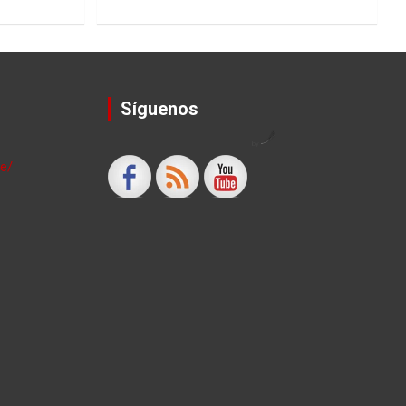
Síguenos
by
le/