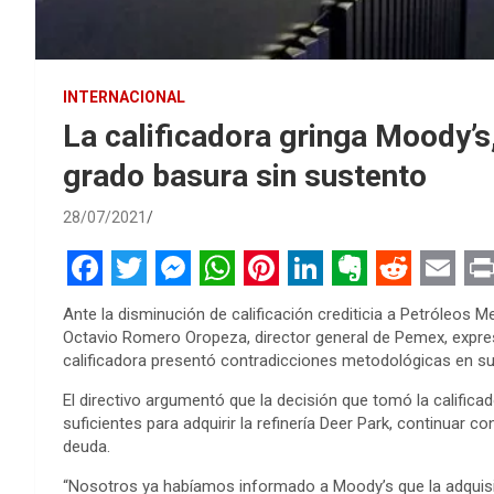
INTERNACIONAL
La calificadora gringa Moody’
grado basura sin sustento
28/07/2021
F
T
M
W
P
L
E
R
E
P
Ante la disminución de calificación crediticia a Petróleos 
a
w
e
h
i
i
v
e
m
r
Octavio Romero Oropeza, director general de Pemex, expres
calificadora presentó contradicciones metodológicas en su
c
i
s
a
n
n
e
d
a
i
e
t
s
t
t
k
r
d
i
n
El directivo argumentó que la decisión que tomó la calific
suficientes para adquirir la refinería Deer Park, continuar c
b
t
e
s
e
e
n
i
l
t
deuda.
o
e
n
A
r
d
o
t
“Nosotros ya habíamos informado a Moody’s que la adquisic