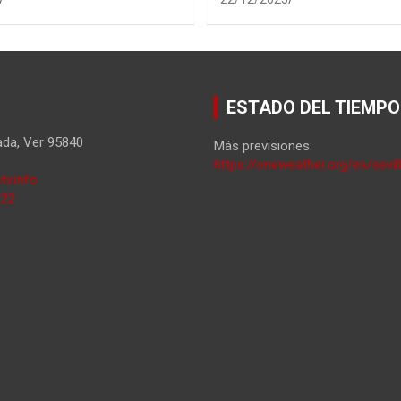
ESTADO DEL TIEMPO
ada
,
Ver
95840
Más previsiones:
https://oneweather.org/es/sevil
tv.info
822