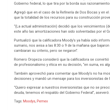
o
r
g
p
e
I
t
Gobierno federal, lo que tira por la borda sus razonamient
k
e
p
s
n
e
Agregó que en el caso de la Refinería de Dos Bocas y en el 
que la totalidad de los recursos para su construcción prove
r
t
“(La actual administración) decidió que los vencimientos (d
este año las amortizaciones han sido solventadas por el Go
Puntualizó que la calificadora Moody’s ya había sido inform
sumario, nos avisa a las 8:30 o 9 de la mañana que bajaron l
cambiaran su criterio, pero se negaron”.
Romero Oropeza consideró que la calificadora se convirtió 
de profesionalismo y ética en su decisión, “en suma, es alg
También aprovechó para comentar que Moody’s no ha mostra
decisiones y mandó un mensaje para los inversionistas de
“Quiero expresar a nuestros inversionistas que no se pre
deuda, tenemos el respaldo del Gobierno Federal”, aseveró.
Tags:
Moodys
,
Pemex