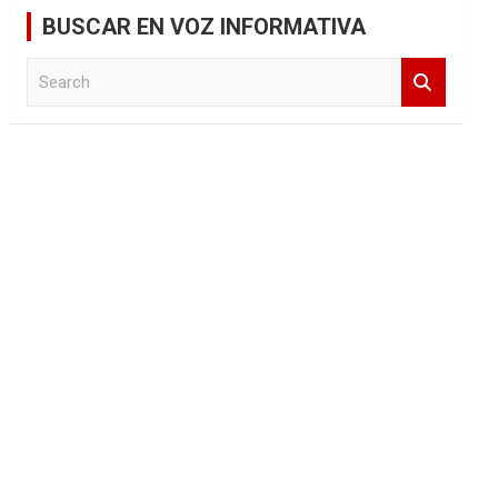
BUSCAR EN VOZ INFORMATIVA
S
e
a
r
c
h