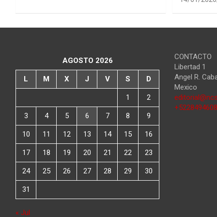
CONTACTO
AGOSTO 2026
Libertad 1
Angel R. Cab
L
M
X
J
V
S
D
Mexico
1
2
editorial@ncs
+522849460
3
4
5
6
7
8
9
10
11
12
13
14
15
16
17
18
19
20
21
22
23
24
25
26
27
28
29
30
31
« Jul