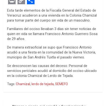
F
T
M
W
P
L
E
R
E
a
w
e
h
i
i
v
e
m
P
C
S
Esta tarde elementos de la Fiscalía General del Estado de
c
i
s
a
n
n
e
d
a
r
o
h
Veracruz acudieron a una vivienda en la Colonia Chamizal
para tomar parte del cuerpo sin vida de un masculino.
e
t
s
t
t
k
r
d
i
i
p
a
b
t
e
s
e
e
n
i
l
n
y
r
Familiares del occiso llevaban 3 días sin tener noticias de
quien en vida se llamara Francisco Antonio Guerrero Sosa
o
e
n
A
r
d
o
t
t
L
e
de 29 años.
o
r
g
p
e
I
t
i
De manera extraoficial se supo que Francisco Antonio
k
e
p
s
n
e
n
acudió a una fiesta en la comunidad de la Nueva Victoria,
municipio de San Andrés Tuxtla el pasado viernes.
r
t
k
Se desconocen las causas del deceso. Personal de
servicios periciales acudió al domicilio del occiso ubicado
en la colonia Chamizal de Lerdo de Tejada.
Tags:
Chamizal
,
lerdo de tejada
,
SEMEFO
Navegación