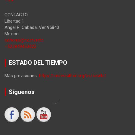
CONTACTO
Libertad 1
Angel R. Cabada
,
Ver
95840
Mexico
editorial@ncstv.info
+522849460822
ESTADO DEL TIEMPO
Más previsiones:
https://oneweather.org/es/seville/
Síguenos
by