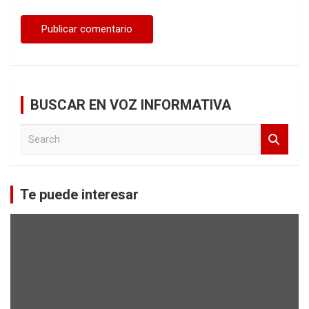
BUSCAR EN VOZ INFORMATIVA
S
e
a
r
c
Te puede interesar
h