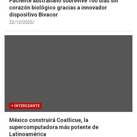
Paciente australiano sobrevive 100 días sin
corazón biológico gracias a innovador
dispositivo Bivacor
22/12/2025
+ INTERESANTE
México construirá Coatlicue, la
supercomputadora más potente de
Latinoamérica