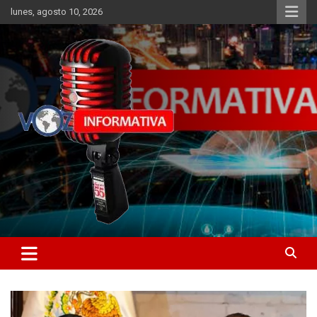
Skip
lunes, agosto 10, 2026
to
content
Libertad informativa
ncstv.info