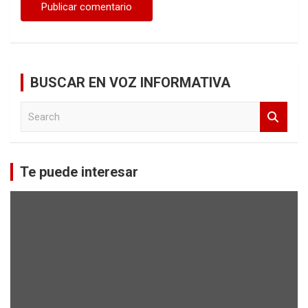
BUSCAR EN VOZ INFORMATIVA
S
e
a
r
c
Te puede interesar
h