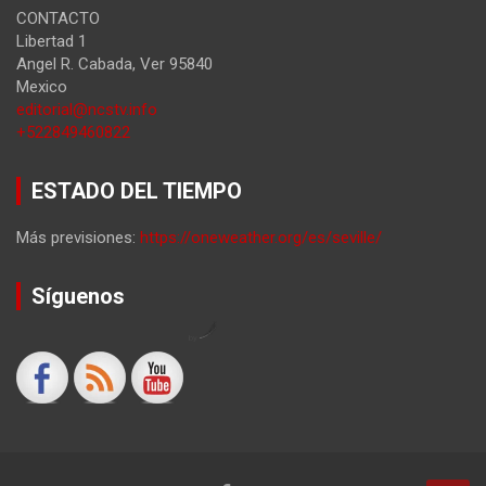
CONTACTO
Libertad 1
Angel R. Cabada
,
Ver
95840
Mexico
editorial@ncstv.info
+522849460822
ESTADO DEL TIEMPO
Más previsiones:
https://oneweather.org/es/seville/
Síguenos
by