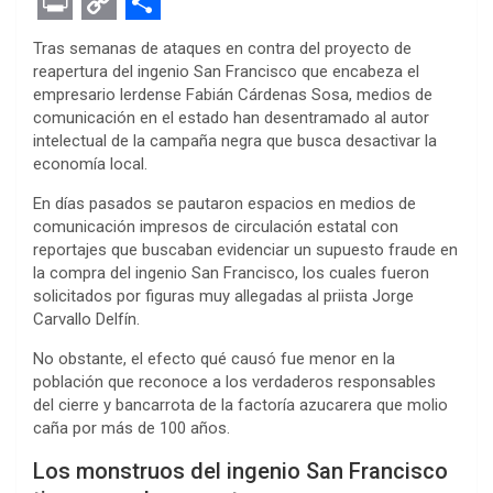
F
T
M
W
P
L
E
R
E
a
w
e
h
i
i
v
e
m
P
C
S
Tras semanas de ataques en contra del proyecto de
c
i
s
a
n
n
e
d
a
r
o
h
reapertura del ingenio San Francisco que encabeza el
empresario lerdense Fabián Cárdenas Sosa, medios de
e
t
s
t
t
k
r
d
i
i
p
a
comunicación en el estado han desentramado al autor
b
t
e
s
e
e
n
i
l
n
y
r
intelectual de la campaña negra que busca desactivar la
economía local.
o
e
n
A
r
d
o
t
t
L
e
o
r
g
p
e
I
t
i
En días pasados se pautaron espacios en medios de
comunicación impresos de circulación estatal con
k
e
p
s
n
e
n
reportajes que buscaban evidenciar un supuesto fraude en
r
t
la compra del ingenio San Francisco, los cuales fueron
k
solicitados por figuras muy allegadas al priista Jorge
Carvallo Delfín.
No obstante, el efecto qué causó fue menor en la
población que reconoce a los verdaderos responsables
del cierre y bancarrota de la factoría azucarera que molio
caña por más de 100 años.
Los monstruos del ingenio San Francisco