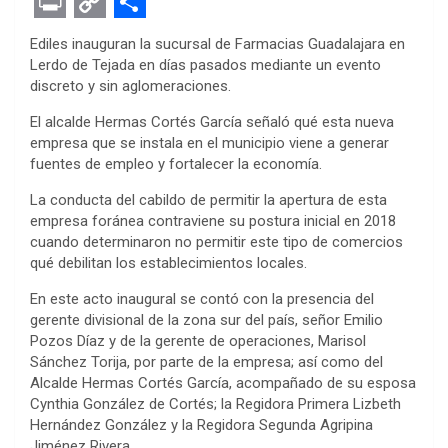
F
T
M
W
P
L
E
R
E
a
w
e
h
i
i
v
e
m
P
C
S
Ediles inauguran la sucursal de Farmacias Guadalajara en
c
i
s
a
n
n
e
d
a
r
o
h
Lerdo de Tejada en días pasados mediante un evento
discreto y sin aglomeraciones.
e
t
s
t
t
k
r
d
i
i
p
a
b
t
e
s
e
e
n
i
l
n
y
r
El alcalde Hermas Cortés García señaló qué esta nueva
empresa que se instala en el municipio viene a generar
o
e
n
A
r
d
o
t
t
L
e
fuentes de empleo y fortalecer la economía.
o
r
g
p
e
I
t
i
La conducta del cabildo de permitir la apertura de esta
k
e
p
s
n
e
n
empresa foránea contraviene su postura inicial en 2018
cuando determinaron no permitir este tipo de comercios
r
t
k
qué debilitan los establecimientos locales.
En este acto inaugural se contó con la presencia del
gerente divisional de la zona sur del país, señor Emilio
Pozos Díaz y de la gerente de operaciones, Marisol
Sánchez Torija, por parte de la empresa; así como del
Alcalde Hermas Cortés García, acompañado de su esposa
Cynthia González de Cortés; la Regidora Primera Lizbeth
Hernández González y la Regidora Segunda Agripina
Jiménez Rivera.