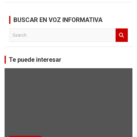
BUSCAR EN VOZ INFORMATIVA
S
e
a
r
c
Te puede interesar
h