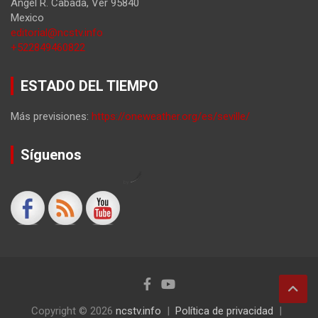
Angel R. Cabada
,
Ver
95840
Mexico
editorial@ncstv.info
+522849460822
ESTADO DEL TIEMPO
Más previsiones:
https://oneweather.org/es/seville/
Síguenos
by
Copyright © 2026
ncstv.info
Política de privacidad