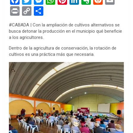
a
wi
es
h
nt
n
ve
e
m
Pr
C
S
ce
tt
se
at
er
ke
rn
d
ail
in
o
h
#CABADA | Con la ampliación de cultivos alternativos se
b
er
n
s
es
dI
ot
di
t
py
ar
busca detonar la producción en el municipio qué beneficie
o
g
A
t
n
e
t
Li
e
a los agricultores.
o
er
p
n
Dentro de la agricultura de conservación, la rotación de
k
p
cultivos es una práctica más que necesaria.
k