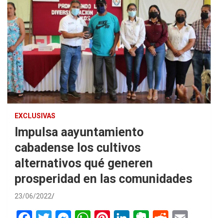
EXCLUSIVAS
Impulsa aayuntamiento
cabadense los cultivos
alternativos qué generen
prosperidad en las comunidades
23/06/2022
F
T
M
W
Pi
Li
E
R
E