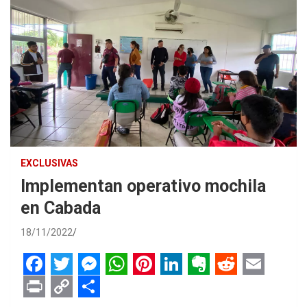
EXCLUSIVAS
Implementan operativo mochila
en Cabada
18/11/2022
F
T
M
W
P
L
E
R
E