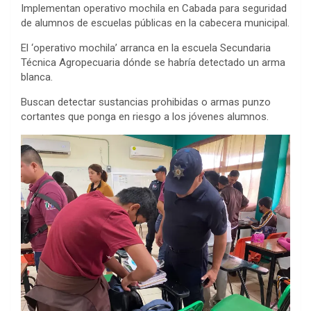
a
w
e
h
i
i
v
e
m
P
C
S
Implementan operativo mochila en Cabada para seguridad
c
i
s
a
n
n
e
d
a
r
o
h
de alumnos de escuelas públicas en la cabecera municipal.
e
t
s
t
t
k
r
d
i
i
p
a
El ‘operativo mochila’ arranca en la escuela Secundaria
b
t
e
s
e
e
n
i
l
n
y
r
Técnica Agropecuaria dónde se habría detectado un arma
blanca.
o
e
n
A
r
d
o
t
t
L
e
Buscan detectar sustancias prohibidas o armas punzo
o
r
g
p
e
I
t
i
cortantes que ponga en riesgo a los jóvenes alumnos.
k
e
p
s
n
e
n
r
t
k