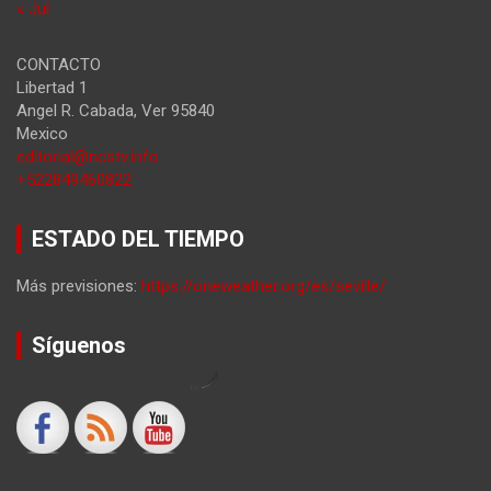
« Jul
CONTACTO
Libertad 1
Angel R. Cabada
,
Ver
95840
Mexico
editorial@ncstv.info
+522849460822
ESTADO DEL TIEMPO
Más previsiones:
https://oneweather.org/es/seville/
Síguenos
by