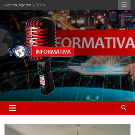
Skip
viernes, agosto 7, 2026
to
content
Libertad informativa
ncstv.info