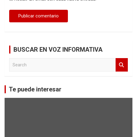
BUSCAR EN VOZ INFORMATIVA
S
e
a
r
c
Te puede interesar
h