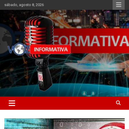
Skip
sábado, agosto 8, 2026
to
content
Libertad informativa
ncstv.info