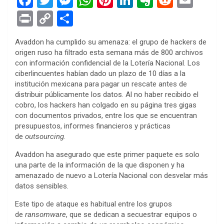
a
wi
es
h
nt
n
ve
e
m
Pr
C
S
ce
tt
se
at
er
ke
rn
d
ail
in
o
h
Avaddon ha cumplido su amenaza: el grupo de hackers de
b
er
n
s
es
dI
ot
di
t
py
ar
origen ruso ha filtrado esta semana más de 800 archivos
o
g
A
t
n
e
t
Li
e
con información confidencial de la Lotería Nacional. Los
ciberlincuentes habían dado un plazo de 10 días a la
o
er
p
n
institución mexicana para pagar un rescate antes de
k
p
k
distribuir públicamente los datos. Al no haber recibido el
cobro, los hackers han colgado en su página tres gigas
con documentos privados, entre los que se encuentran
presupuestos, informes financieros y prácticas
de
outsourcing
.
Avaddon ha asegurado que este primer paquete es solo
una parte de la información de la que disponen y ha
amenazado de nuevo a Lotería Nacional con desvelar más
datos sensibles.
Este tipo de ataque es habitual entre los grupos
de
ransomware
, que se dedican a secuestrar equipos o