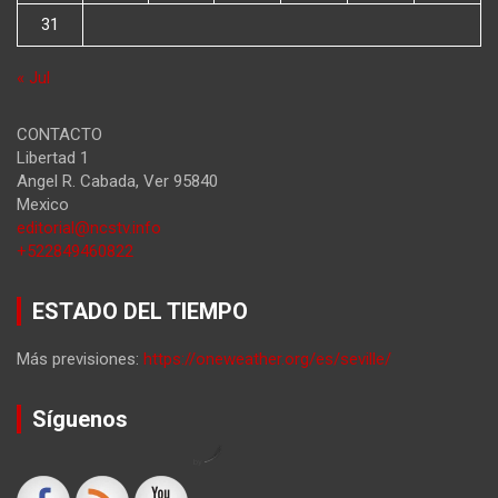
31
« Jul
CONTACTO
Libertad 1
Angel R. Cabada
,
Ver
95840
Mexico
editorial@ncstv.info
+522849460822
ESTADO DEL TIEMPO
Más previsiones:
https://oneweather.org/es/seville/
Síguenos
by