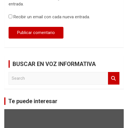
entrada.
Recibir un email con cada nueva entrada.
BUSCAR EN VOZ INFORMATIVA
S
e
a
r
c
Te puede interesar
h