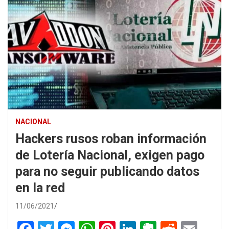
NACIONAL
Hackers rusos roban información
de Lotería Nacional, exigen pago
para no seguir publicando datos
en la red
11/06/2021
F
T
M
W
Pi
Li
E
R
E