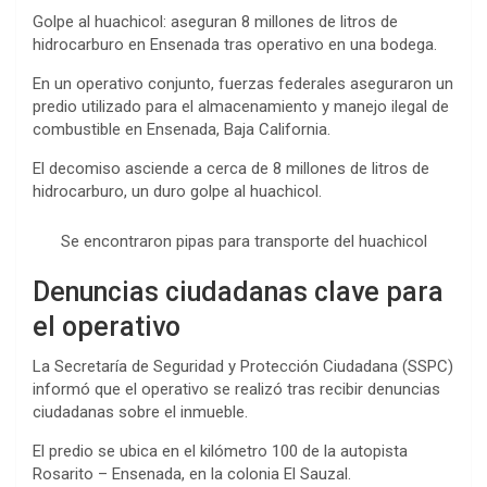
in
o
h
Golpe al huachicol: aseguran 8 millones de litros de
b
er
n
s
es
dI
ot
di
t
py
ar
hidrocarburo en Ensenada tras operativo en una bodega.
o
g
A
t
n
e
t
Li
e
En un operativo conjunto, fuerzas federales aseguraron un
o
er
p
n
predio utilizado para el almacenamiento y manejo ilegal de
k
p
combustible en Ensenada, Baja California.
k
El decomiso asciende a cerca de 8 millones de litros de
hidrocarburo, un duro golpe al huachicol.
Se encontraron pipas para transporte del huachicol
Denuncias ciudadanas clave para
el operativo
La Secretaría de Seguridad y Protección Ciudadana (SSPC)
informó que el operativo se realizó tras recibir denuncias
ciudadanas sobre el inmueble.
El predio se ubica en el kilómetro 100 de la autopista
Rosarito – Ensenada, en la colonia El Sauzal.