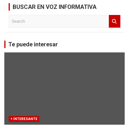
BUSCAR EN VOZ INFORMATIVA
S
e
a
r
c
Te puede interesar
h
+ INTERESANTE