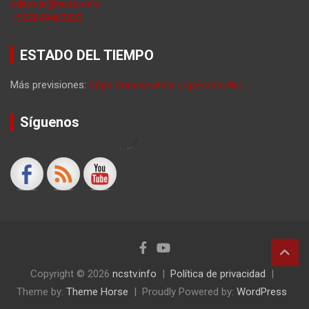
editorial@ncstv.info
+522849460822
ESTADO DEL TIEMPO
Más previsiones:
https://oneweather.org/es/seville/
Síguenos
by
Copyright © 2026
ncstv.info
Política de privacidad
Theme by:
Theme Horse
Proudly Powered by:
WordPress