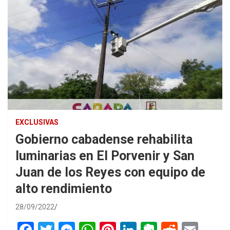
EXCLUSIVAS
Gobierno cabadense rehabilita
luminarias en El Porvenir y San
Juan de los Reyes con equipo de
alto rendimiento
28/09/2022
F
T
M
W
Pi
Li
E
R
E