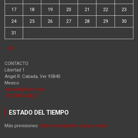
17
18
19
20
21
22
23
24
25
26
27
28
29
30
31
« Jul
CONTACTO
Libertad 1
Angel R. Cabada
,
Ver
95840
Mexico
editorial@ncstv.info
+522849460822
ESTADO DEL TIEMPO
Más previsiones:
https://oneweather.org/es/seville/