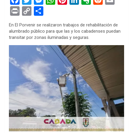
a
wi
es
h
nt
n
ve
e
m
Pr
C
S
ce
tt
se
at
er
ke
rn
d
ail
in
o
h
En El Porvenir se realizaron trabajos de rehabilitación de
b
er
n
s
es
dI
ot
di
t
py
ar
alumbrado público para que las y los cabadenses puedan
o
g
A
t
n
e
t
Li
e
transitar por zonas iluminadas y seguras.
o
er
p
n
k
p
k