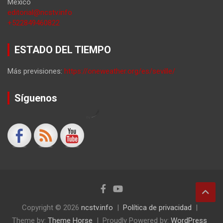
Mexico
editorial@ncstv.info
+522849460822
ESTADO DEL TIEMPO
Más previsiones:
https://oneweather.org/es/seville/
Síguenos
by
Copyright © 2026
ncstv.info
Política de privacidad
Theme by:
Theme Horse
Proudly Powered by:
WordPress