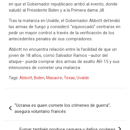
en que el Gobernador republicano arribó al evento, donde
saludó al Presidente Biden y a la Primera dama Jill.
Tras la matanza en Uvalde, el Gobernador Abbott defendió
las armas de fuego y consideró “equivocado” centrarse en
pedir un mayor control a través de la verificación de los
antecedentes penales de sus compradores.
Abbott no encuentra relación entre la facilidad de que un
joven de 18 años, como Salvador Ramos –autor del
ataque– pueda comprar dos armas de asalto AR-15 y sus
intenciones de cometer una matanza.
Tags:
Abbott
,
Biden
,
Masacre
,
Texas
,
Uvalde
Navegación
“Ucrania es quien comete los crímenes de guerra”,
de
asegura voluntario francés
entradas
Fumar también produce ceguera y daños oculares