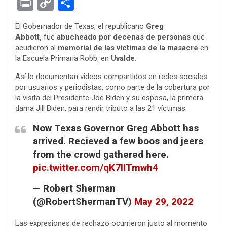
Pr
C
S
ce
tt
se
at
er
ke
rn
d
ail
in
o
h
El Gobernador de Texas, el republicano
Greg
b
er
n
s
es
dI
ot
di
t
py
ar
Abbott,
fue
abucheado por decenas de personas
que
o
g
A
t
n
e
t
Li
e
acudieron al
memorial de las víctimas de la masacre
en
la Escuela Primaria Robb, en
Uvalde.
o
er
p
n
k
p
Así lo documentan videos compartidos en redes sociales
k
por usuarios y periodistas, como parte de la cobertura por
la visita del Presidente Joe Biden y su esposa, la primera
dama Jill Biden, para rendir tributo a las 21 víctimas.
Now Texas Governor Greg Abbott has
arrived. Recieved a few boos and jeers
from the crowd gathered here.
pic.twitter.com/qK7IlTmwh4
— Robert Sherman
(@RobertShermanTV)
May 29, 2022
Las expresiones de rechazo ocurrieron justo al momento