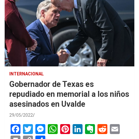
INTERNACIONAL
Gobernador de Texas es
repudiado en memorial a los niños
asesinados en Uvalde
29/05/2022
F
T
M
W
Pi
Li
E
R
E
a
wi
es
h
nt
n
ve
e
m