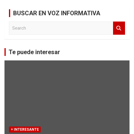
BUSCAR EN VOZ INFORMATIVA
S
e
a
r
c
Te puede interesar
h
+ INTERESANTE