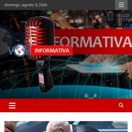
Skip
domingo, agosto 9, 2026
to
content
Libertad informativa
ncstv.info