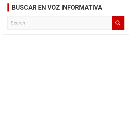
BUSCAR EN VOZ INFORMATIVA
S
e
a
r
c
h