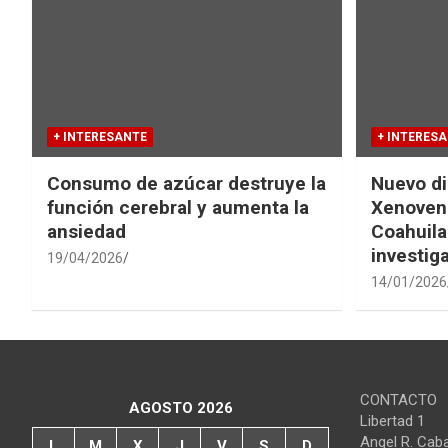
+ INTERESANTE
+ INTERES
Consumo de azúcar destruye la
Nuevo di
función cerebral y aumenta la
Xenovena
ansiedad
Coahuila
investig
19/04/2026
14/01/2026
CONTACTO
AGOSTO 2026
Libertad 1
Angel R. Cab
L
M
X
J
V
S
D