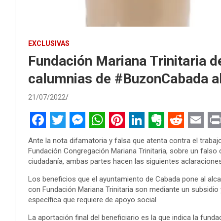
EXCLUSIVAS
Fundación Mariana Trinitaria 
calumnias de #BuzonCabada al 
21/07/2022
F
T
M
W
P
L
E
R
E
P
Ante la nota difamatoria y falsa que atenta contra el trab
a
w
e
h
i
i
v
e
m
r
Fundación Congregación Mariana Trinitaria, sobre un falso 
ciudadanía, ambas partes hacen las siguientes aclaraciones
c
i
s
a
n
n
e
d
a
i
e
t
s
t
t
k
r
d
i
n
Los beneficios que el ayuntamiento de Cabada pone al alcan
con Fundación Mariana Trinitaria son mediante un subsidio 
b
t
e
s
e
e
n
i
l
t
específica que requiere de apoyo social.
o
e
n
A
r
d
o
t
La aportación final del beneficiario es la que indica la fun