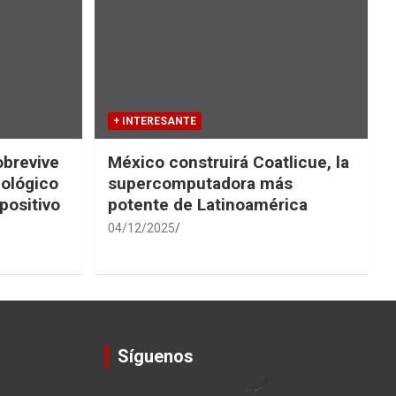
+ INTERESANTE
obrevive
México construirá Coatlicue, la
iológico
supercomputadora más
positivo
potente de Latinoamérica
04/12/2025
Síguenos
by