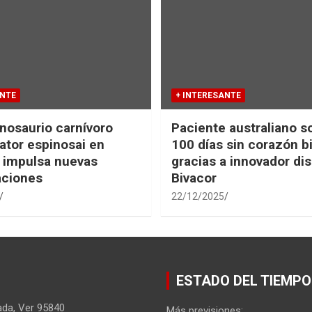
ANTE
+ INTERESANTE
nosaurio carnívoro
Paciente australiano s
tor espinosai en
100 días sin corazón b
 impulsa nuevas
gracias a innovador dis
aciones
Bivacor
22/12/2025
ESTADO DEL TIEMPO
ada
,
Ver
95840
Más previsiones: