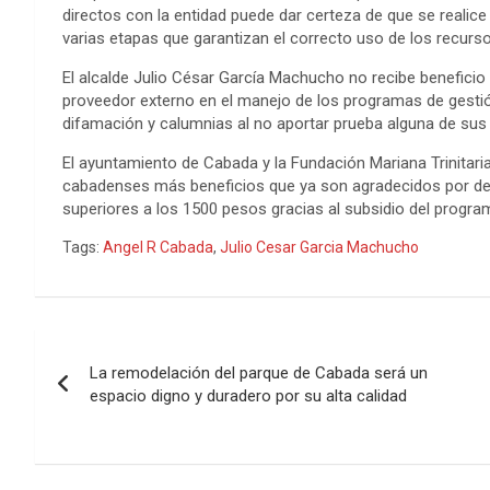
o
r
g
p
e
I
t
directos con la entidad puede dar certeza de que se reali
varias etapas que garantizan el correcto uso de los recurso
k
e
p
s
n
e
El alcalde Julio César García Machucho no recibe beneficio
r
t
proveedor externo en el manejo de los programas de gesti
difamación y calumnias al no aportar prueba alguna de sus
El ayuntamiento de Cabada y la Fundación Mariana Trinitaria
cabadenses más beneficios que ya son agradecidos por de
superiores a los 1500 pesos gracias al subsidio del progra
Tags:
Angel R Cabada
,
Julio Cesar Garcia Machucho
Navegación
La remodelación del parque de Cabada será un
de
espacio digno y duradero por su alta calidad
entradas