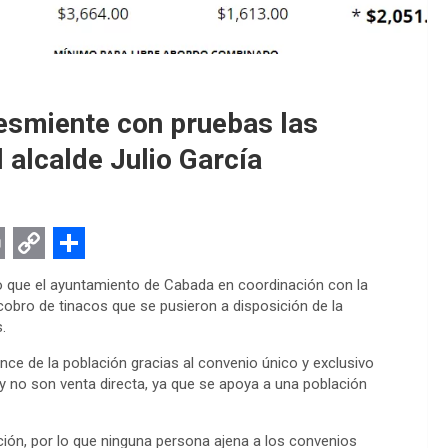
desmiente con pruebas las
alcalde Julio García
C
S
ajo que el ayuntamiento de Cabada en coordinación con la
o
h
cobro de tinacos que se pusieron a disposición de la
.
p
a
y
r
ce de la población gracias al convenio único y exclusivo
y no son venta directa, ya que se apoya a una población
L
e
i
dación, por lo que ninguna persona ajena a los convenios