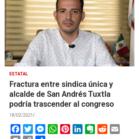
ESTATAL
Fractura entre sindica única y
alcalde de San Andrés Tuxtla
podría trascender al congreso
18/02/2021
F
T
M
W
Pi
Li
E
R
E
a
wi
es
h
nt
n
ve
e
m