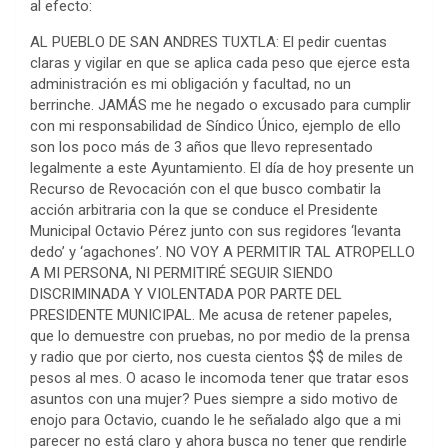
al efecto:
AL PUEBLO DE SAN ANDRES TUXTLA: El pedir cuentas
claras y vigilar en que se aplica cada peso que ejerce esta
administración es mi obligación y facultad, no un
berrinche. JAMÁS me he negado o excusado para cumplir
con mi responsabilidad de Síndico Único, ejemplo de ello
son los poco más de 3 años que llevo representado
legalmente a este Ayuntamiento. El día de hoy presente un
Recurso de Revocación con el que busco combatir la
acción arbitraria con la que se conduce el Presidente
Municipal Octavio Pérez junto con sus regidores ‘levanta
dedo’ y ‘agachones’. NO VOY A PERMITIR TAL ATROPELLO
A MI PERSONA, NI PERMITIRÉ SEGUIR SIENDO
DISCRIMINADA Y VIOLENTADA POR PARTE DEL
PRESIDENTE MUNICIPAL. Me acusa de retener papeles,
que lo demuestre con pruebas, no por medio de la prensa
y radio que por cierto, nos cuesta cientos $$ de miles de
pesos al mes. O acaso le incomoda tener que tratar esos
asuntos con una mujer? Pues siempre a sido motivo de
enojo para Octavio, cuando le he señalado algo que a mi
parecer no está claro y ahora busca no tener que rendirle