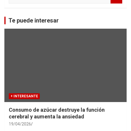
a
r
c
Te puede interesar
h
+ INTERESANTE
Consumo de azúcar destruye la función
cerebral y aumenta la ansiedad
19/04/2026