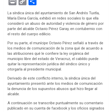
Pr
C
S
ce
tt
se
at
er
ke
rn
d
ail
in
o
h
La síndica única del ayuntamiento de San Andrés Tuxtla,
b
er
n
s
es
dI
ot
di
t
py
ar
María Elena García, exhibió en redes sociales lo que ella
o
g
A
t
n
e
t
Li
e
consideró un abuso de autoridad y violencia de género por
parte del alcalde Octavio Pérez Garay, en contubernio con
o
er
p
n
el resto del cuerpo edilicio.
k
p
k
Por su parte, el munícipe Octavio Pérez señaló a través de
los medios de comunicación de la zona qué de acuerdo a
las atribuciones qué le confiere la ley orgánica del
municipio libre del estado de Veracruz, el cabildo puede
quitar la representación jurídica del síndico único y
otorgarla al presidente municipal.
Derivado de este conflicto interno, la síndica única del
ayuntamiento presentó ante los medios de comunicación
la denuncia de los supuestos abusos qué hizo llegar al
alcalde.
A continuación se transcribe puntualmente su comentario
publicado en su cuenta de facebook y los oficios signados