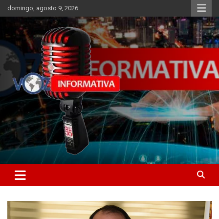
Skip
domingo, agosto 9, 2026
to
content
Libertad informativa
ncstv.info