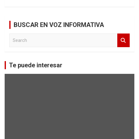
BUSCAR EN VOZ INFORMATIVA
S
e
a
r
c
Te puede interesar
h