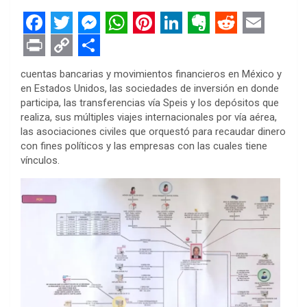
F
T
M
W
P
L
E
R
E
a
w
e
h
i
i
v
e
m
P
C
S
cuentas bancarias y movimientos financieros en México y
c
i
s
a
n
n
e
d
a
r
o
h
en Estados Unidos, las sociedades de inversión en donde
participa, las transferencias vía Speis y los depósitos que
e
t
s
t
t
k
r
d
i
i
p
a
realiza, sus múltiples viajes internacionales por vía aérea,
b
t
e
s
e
e
n
i
l
n
y
r
las asociaciones civiles que orquestó para recaudar dinero
con fines políticos y las empresas con las cuales tiene
o
e
n
A
r
d
o
t
t
L
e
vínculos.
o
r
g
p
e
I
t
i
k
e
p
s
n
e
n
r
t
k