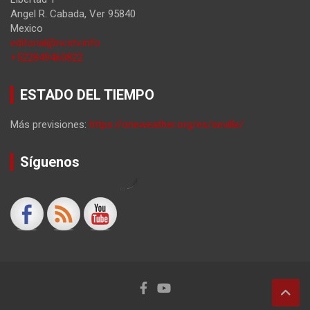
Angel R. Cabada
,
Ver
95840
Mexico
editorial@ncstv.info
+522849460822
ESTADO DEL TIEMPO
Más previsiones:
https://oneweather.org/es/seville/
Síguenos
by