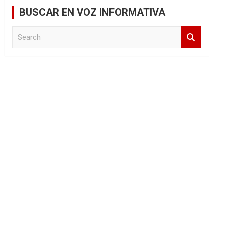
BUSCAR EN VOZ INFORMATIVA
S
e
a
r
c
h