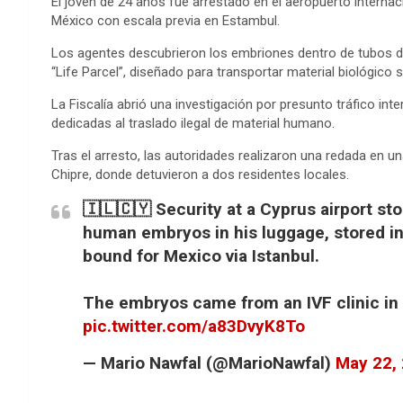
El joven de 24 años fue arrestado en el aeropuerto interna
o
r
g
p
e
I
t
México con escala previa en Estambul.
k
e
p
s
n
e
Los agentes descubrieron los embriones dentro de tubo
r
t
“Life Parcel”, diseñado para transportar material biológico s
La Fiscalía abrió una investigación por presunto tráfico in
dedicadas al traslado ilegal de material humano.
Tras el arresto, las autoridades realizaron una redada en un
Chipre, donde detuvieron a dos residentes locales.
🇮🇱🇨🇾 Security at a Cyprus airport st
human embryos in his luggage, stored in 
bound for Mexico via Istanbul.
The embryos came from an IVF clinic in 
pic.twitter.com/a83DvyK8To
— Mario Nawfal (@MarioNawfal)
May 22,