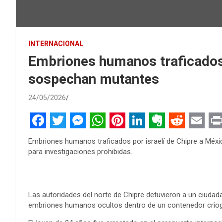
INTERNACIONAL
Embriones humanos traficados 
sospechan mutantes
24/05/2026
F
T
M
W
P
L
E
R
E
P
Embriones humanos traficados por israelí de Chipre a Méx
a
w
e
h
i
i
v
e
m
r
para investigaciones prohibidas.
c
i
s
a
n
n
e
d
a
i
e
t
s
t
t
k
r
d
i
n
Las autoridades del norte de Chipre detuvieron a un ciudada
b
t
e
s
e
e
n
i
l
t
embriones humanos ocultos dentro de un contenedor criog
o
e
n
A
r
d
o
t