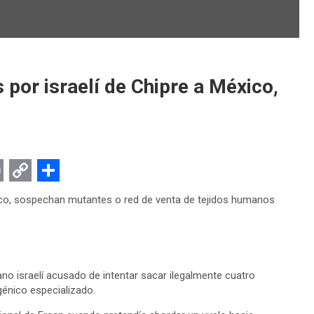
por israelí de Chipre a México,
C
S
ico, sospechan mutantes o red de venta de tejidos humanos
o
h
p
a
y
r
no israelí acusado de intentar sacar ilegalmente cuatro
L
e
énico especializado.
i