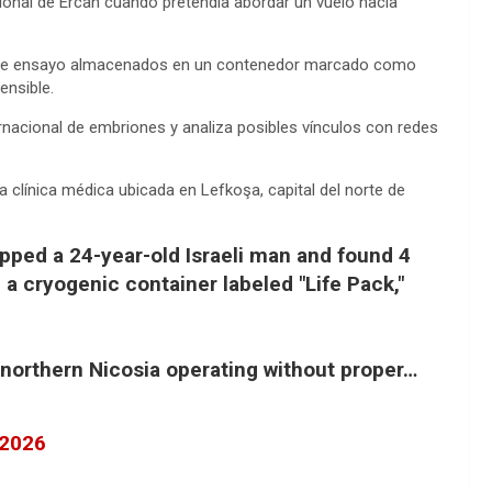
cional de Ercan cuando pretendía abordar un vuelo hacia
n
k
s de ensayo almacenados en un contenedor marcado como
ensible.
ternacional de embriones y analiza posibles vínculos con redes
a clínica médica ubicada en Lefkoşa, capital del norte de
opped a 24-year-old Israeli man and found 4
a cryogenic container labeled "Life Pack,"
northern Nicosia operating without proper…
 2026