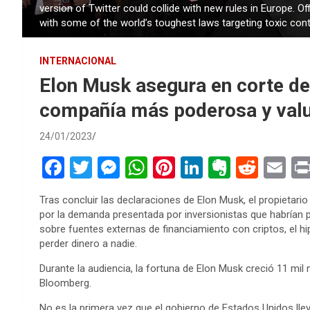
version of Twitter could collide with new rules in Europe. O
with some of the world’s toughest laws targeting toxic conte
INTERNACIONAL
Elon Musk asegura en corte de
compañía más poderosa y val
24/01/2023
F
T
M
W
Pi
Li
E
R
E
a
wi
es
h
nt
n
ve
e
m
Tras concluir las declaraciones de Elon Musk, el propietari
ce
tt
se
at
er
ke
rn
d
ail
por la demanda presentada por inversionistas que habrían p
b
er
n
s
es
dI
ot
di
sobre fuentes externas de financiamiento con criptos, el hi
perder dinero a nadie.
o
g
A
t
n
e
t
Durante la audiencia, la fortuna de Elon Musk creció 11 mi
o
er
p
Bloomberg.
k
p
No es la primera vez que el gobierno de Estados Unidos ll