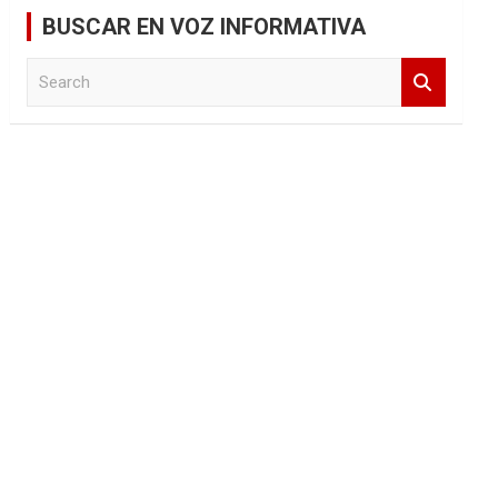
BUSCAR EN VOZ INFORMATIVA
S
e
a
r
c
h