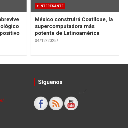
+ INTERESANTE
obrevive
México construirá Coatlicue, la
iológico
supercomputadora más
positivo
potente de Latinoamérica
04/12/2025
Síguenos
by
le/