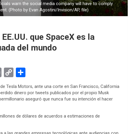
fficials warn the social media company will have to comply
nt. (Photo by Evan Agostini/Invision/AP, file)
 EE.UU. que SpaceX es la
uada del mundo
Pr
C
S
in
o
h
o de Tesla Motors, ante una corte en San Francisco, California
t
py
ar
erdido dinero por tweets publicados por el propio Musk
Li
e
permillonario aseguró que nunca fue su intención el hacer
n
l millones de dólares de acuerdos a estimaciones de
k
eva a las grandes empresas tecnológicas ante audiencias con