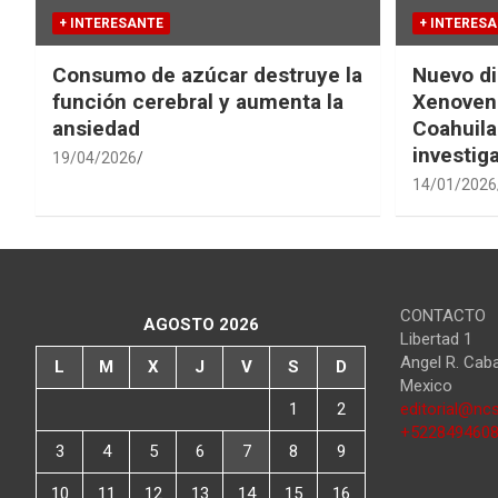
+ INTERESANTE
+ INTERES
Consumo de azúcar destruye la
Nuevo di
función cerebral y aumenta la
Xenovena
ansiedad
Coahuila
investig
19/04/2026
14/01/2026
CONTACTO
AGOSTO 2026
Libertad 1
Angel R. Cab
L
M
X
J
V
S
D
Mexico
1
2
editorial@ncs
+522849460
3
4
5
6
7
8
9
10
11
12
13
14
15
16