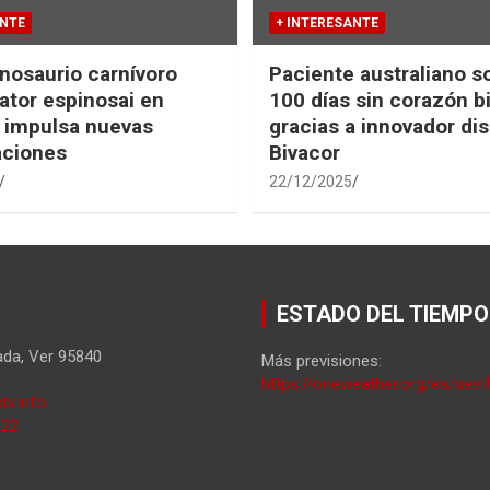
ANTE
+ INTERESANTE
nosaurio carnívoro
Paciente australiano s
tor espinosai en
100 días sin corazón b
 impulsa nuevas
gracias a innovador dis
aciones
Bivacor
22/12/2025
ESTADO DEL TIEMPO
ada
,
Ver
95840
Más previsiones:
https://oneweather.org/es/sevil
tv.info
822