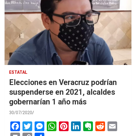
ESTATAL
Elecciones en Veracruz podrían
suspenderse en 2021, alcaldes
gobernarían 1 año más
30/07/2020
F
T
M
W
Pi
Li
E
R
E
a
wi
es
h
nt
n
ve
e
m