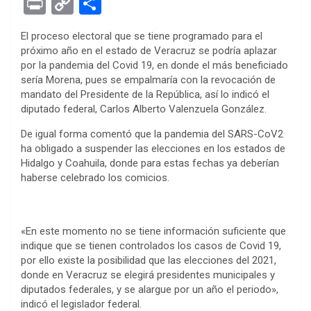
Pr
C
S
ce
tt
se
at
er
ke
rn
d
ail
in
o
h
El proceso electoral que se tiene programado para el
b
er
n
s
es
dI
ot
di
t
py
ar
próximo año en el estado de Veracruz se podría aplazar
o
g
A
t
n
e
t
Li
e
por la pandemia del Covid 19, en donde el más beneficiado
sería Morena, pues se empalmaría con la revocación de
o
er
p
n
mandato del Presidente de la República, así lo indicó el
k
p
k
diputado federal, Carlos Alberto Valenzuela González.
De igual forma comentó que la pandemia del SARS-CoV2
ha obligado a suspender las elecciones en los estados de
Hidalgo y Coahuila, donde para estas fechas ya deberían
haberse celebrado los comicios.
«En este momento no se tiene información suficiente que
indique que se tienen controlados los casos de Covid 19,
por ello existe la posibilidad que las elecciones del 2021,
donde en Veracruz se elegirá presidentes municipales y
diputados federales, y se alargue por un año el periodo»,
indicó el legislador federal.