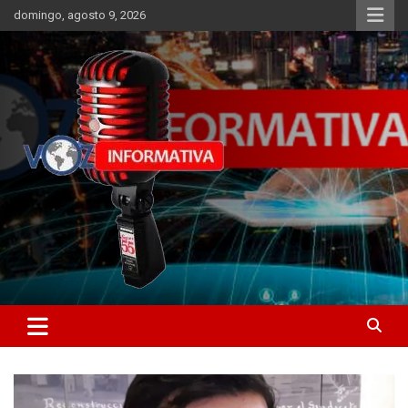
Skip
domingo, agosto 9, 2026
to
content
Libertad informativa
ncstv.info