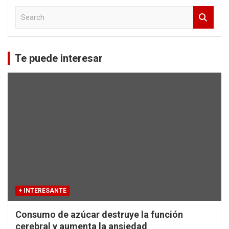
S
e
a
r
c
Te puede interesar
h
+ INTERESANTE
Consumo de azúcar destruye la función
cerebral y aumenta la ansiedad