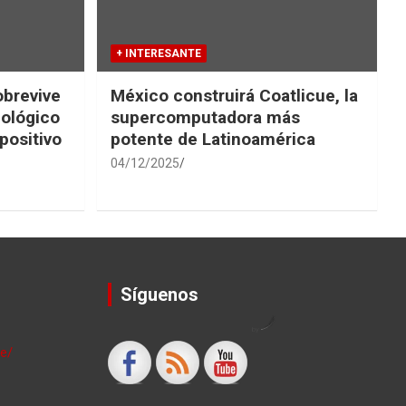
+ INTERESANTE
obrevive
México construirá Coatlicue, la
iológico
supercomputadora más
positivo
potente de Latinoamérica
04/12/2025
Síguenos
by
le/