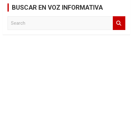
BUSCAR EN VOZ INFORMATIVA
S
e
a
r
c
h