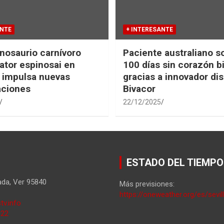
ANTE
+ INTERESANTE
nosaurio carnívoro
Paciente australiano s
tor espinosai en
100 días sin corazón b
 impulsa nuevas
gracias a innovador dis
aciones
Bivacor
22/12/2025
ESTADO DEL TIEMPO
ada
,
Ver
95840
Más previsiones:
https://oneweather.org/es/sevil
tv.info
822