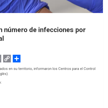
en número de infecciones por
al
C
S
dos en su territorio, informaron los Centros para el Control
o
h
glés).
p
a
e:
y
r
L
e
i