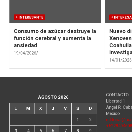
+ INTERESANTE
+ INTERES
Consumo de azúcar destruye la
Nuevo di
función cerebral y aumenta la
Xenovena
ansiedad
Coahuila
investig
19/04/2026
14/01/2026
CONTACTO
AGOSTO 2026
Libertad 1
Angel R. Cab
L
M
X
J
V
S
D
Mexico
1
2
editorial@ncs
+522849460
3
4
5
6
7
8
9