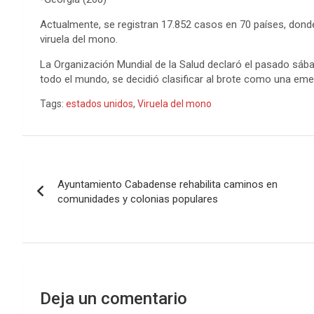
o
r
g
p
e
I
t
Actualmente, se registran 17.852 casos en 70 países, donde
k
e
p
s
n
e
viruela del mono.
r
t
La Organización Mundial de la Salud declaró el pasado sáb
todo el mundo, se decidió clasificar al brote como una emer
Tags:
estados unidos
,
Viruela del mono
Navegación
Ayuntamiento Cabadense rehabilita caminos en
de
comunidades y colonias populares
entradas
Deja un comentario