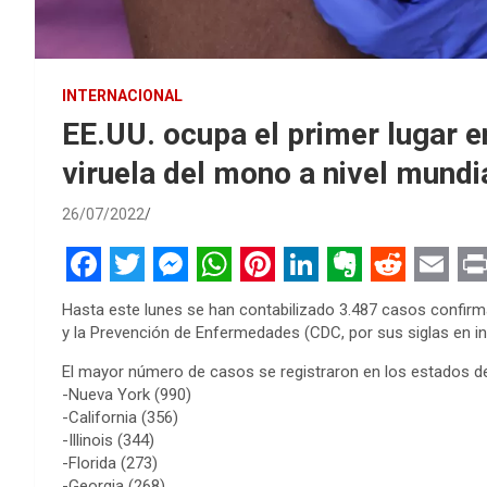
INTERNACIONAL
EE.UU. ocupa el primer lugar 
viruela del mono a nivel mundi
26/07/2022
F
T
M
W
P
L
E
R
E
P
Hasta este lunes se han contabilizado 3.487 casos confirma
a
w
e
h
i
i
v
e
m
r
y la Prevención de Enfermedades (CDC, por sus siglas en in
c
i
s
a
n
n
e
d
a
i
El mayor número de casos se registraron en los estados d
e
t
s
t
t
k
r
d
i
n
-Nueva York (990)
-California (356)
b
t
e
s
e
e
n
i
l
t
-Illinois (344)
o
e
n
A
r
d
o
t
-Florida (273)
-Georgia (268)