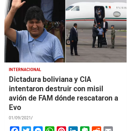
INTERNACIONAL
Dictadura boliviana y CIA
intentaron destruir con misil
avión de FAM dónde rescataron a
Evo
01/09/2021
F
T
M
W
Pi
Li
E
R
E