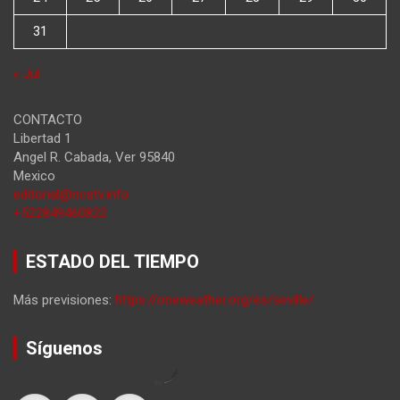
31
« Jul
CONTACTO
Libertad 1
Angel R. Cabada
,
Ver
95840
Mexico
editorial@ncstv.info
+522849460822
ESTADO DEL TIEMPO
Más previsiones:
https://oneweather.org/es/seville/
Síguenos
by