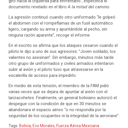
giró hacia la izquierda para enfrentarlo”, especifica el
documento revelado en el libro
A la mitad del camino
.
La agresión continuó cuando otro uniformado “le golpeó
el abdomen con el rompeflamas de un fusil automático
ligero, cargando su arma y apuntándole al pecho, sin
ninguna razón aparente”, recoge el informe.
En el escrito se afirma que los ataques cesaron cuando el
piloto le dijo a uno de sus agresores: “Joven soldado, los
valientes no asesinan”. Sin embargo, minutos más tarde
otro grupo de uniformados y civiles armados intentaron
subir al avión y el piloto tuvo que atravesarse en la
escalerilla de acceso para impedirlo.
En medio de esta tensión, el miembro de la FAM pidió
varias veces que se dejara de apuntar al avión con el
lanzacohetes. Finalmente, un general boliviano autorizó el
despegue con la condición de que en 30 minutos se
abandonara el espacio aéreo “o no respondía por la
seguridad de los ocupantes ni la integridad de la aeronave”.
Tags:
Bolivia
,
Evo Morales
,
Fuerza Aérea Mexicana