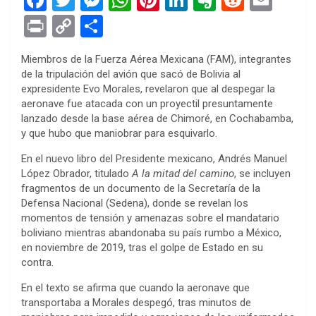
a
wi
es
h
nt
n
ve
e
m
Pr
C
S
ce
tt
se
at
er
ke
rn
d
ail
in
o
h
Miembros de la Fuerza Aérea Mexicana (FAM), integrantes
b
er
n
s
es
dI
ot
di
t
py
ar
de la tripulación del avión que sacó de Bolivia al
o
g
A
t
n
e
t
Li
e
expresidente Evo Morales, revelaron que al despegar la
aeronave fue atacada con un proyectil presuntamente
o
er
p
n
lanzado desde la base aérea de Chimoré, en Cochabamba,
k
p
k
y que hubo que maniobrar para esquivarlo.
En el nuevo libro del Presidente mexicano, Andrés Manuel
López Obrador, titulado
A la mitad del camino
, se incluyen
fragmentos de un documento de la Secretaría de la
Defensa Nacional (Sedena), donde se revelan los
momentos de tensión y amenazas sobre el mandatario
boliviano mientras abandonaba su país rumbo a México,
en noviembre de 2019, tras el golpe de Estado en su
contra.
En el texto se afirma que cuando la aeronave que
transportaba a Morales despegó, tras minutos de