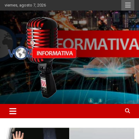
Skip
viernes, agosto 7, 2026
to
content
Libertad informativa
ncstv.info