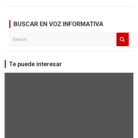
BUSCAR EN VOZ INFORMATIVA
S
e
a
r
c
Te puede interesar
h