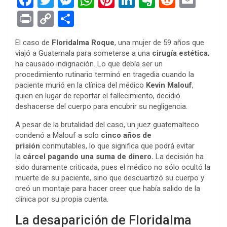
a
wi
es
h
nt
n
ve
e
m
Pr
C
S
ce
tt
se
at
er
ke
rn
d
ail
in
o
h
El caso de
Floridalma Roque
, una mujer de 59 años que
b
er
n
s
es
dI
ot
di
t
py
ar
viajó a Guatemala para someterse a una
cirugía estética
,
o
g
A
t
n
e
t
Li
e
ha causado indignación. Lo que debía ser un
procedimiento rutinario terminó en tragedia cuando la
o
er
p
n
paciente murió en la clínica del médico
Kevin Malouf
,
k
p
k
quien en lugar de reportar el fallecimiento, decidió
deshacerse del cuerpo para encubrir su negligencia.
A pesar de la brutalidad del caso, un juez guatemalteco
condenó a Malouf a solo
cinco años de
prisión
conmutables, lo que significa que podrá evitar
la
cárcel pagando una suma de dinero.
La decisión ha
sido duramente criticada, pues el médico no sólo ocultó la
muerte de su paciente, sino que descuartizó su cuerpo y
creó un montaje para hacer creer que había salido de la
clínica por su propia cuenta.
La desaparición de Floridalma