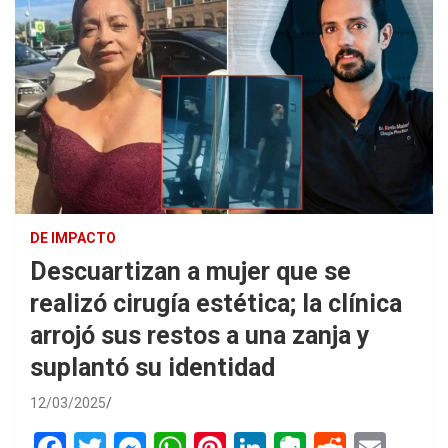
DE IMPACTO
Descuartizan a mujer que se
realizó cirugía estética; la clínica
arrojó sus restos a una zanja y
suplantó su identidad
12/03/2025
F
T
M
W
Pi
Li
E
R
E