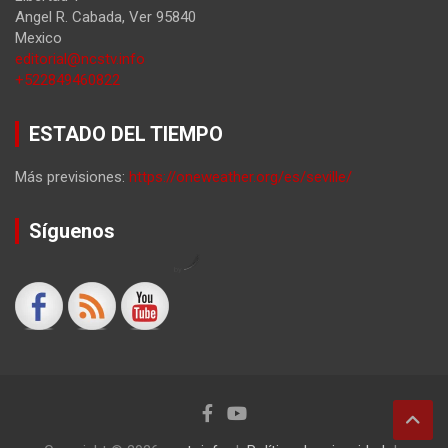
Angel R. Cabada
,
Ver
95840
Mexico
editorial@ncstv.info
+522849460822
ESTADO DEL TIEMPO
Más previsiones:
https://oneweather.org/es/seville/
Síguenos
by