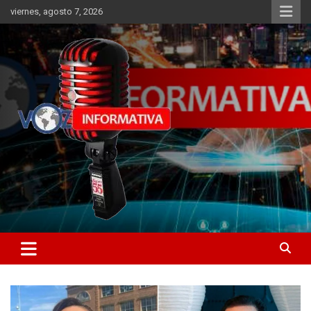
Skip
viernes, agosto 7, 2026
to
content
Libertad informativa
ncstv.info