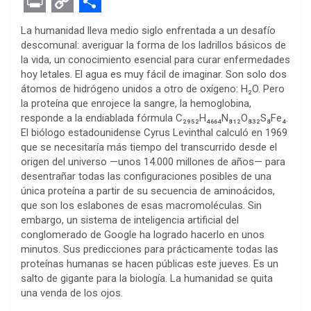
F
T
M
W
P
L
E
R
E
a
w
e
h
i
i
v
e
m
P
C
S
La humanidad lleva medio siglo enfrentada a un desafío
c
i
s
a
n
n
e
d
a
r
o
h
descomunal: averiguar la forma de los ladrillos básicos de
la vida, un conocimiento esencial para curar enfermedades
e
t
s
t
t
k
r
d
i
i
p
a
hoy letales. El agua es muy fácil de imaginar. Son solo dos
b
t
e
s
e
e
n
i
l
n
y
r
átomos de hidrógeno unidos a otro de oxígeno: H₂O. Pero
la proteína que enrojece la sangre, la hemoglobina,
o
e
n
A
r
d
o
t
t
L
e
responde a la endiablada fórmula C₂₉₅₂H₄₆₆₄N₈₁₂O₈₃₂S₈Fe₄.
o
r
g
p
e
I
t
i
El biólogo estadounidense Cyrus Levinthal calculó en 1969
que se necesitaría más tiempo del transcurrido desde el
k
e
p
s
n
e
n
origen del universo —unos 14.000 millones de años— para
r
t
k
desentrañar todas las configuraciones posibles de una
única proteína a partir de su secuencia de aminoácidos,
que son los eslabones de esas macromoléculas. Sin
embargo, un sistema de inteligencia artificial del
conglomerado de Google ha logrado hacerlo en unos
minutos. Sus predicciones para prácticamente todas las
proteínas humanas se hacen públicas este jueves. Es un
salto de gigante para la biología. La humanidad se quita
una venda de los ojos.