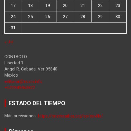
17
18
19
20
21
22
23
24
25
26
27
28
29
30
31
« Jul
CONTACTO
Libertad 1
Angel R. Cabada
,
Ver
95840
Mexico
editorial@ncstv.info
+522849460822
ESTADO DEL TIEMPO
Más previsiones:
https://oneweather.org/es/seville/