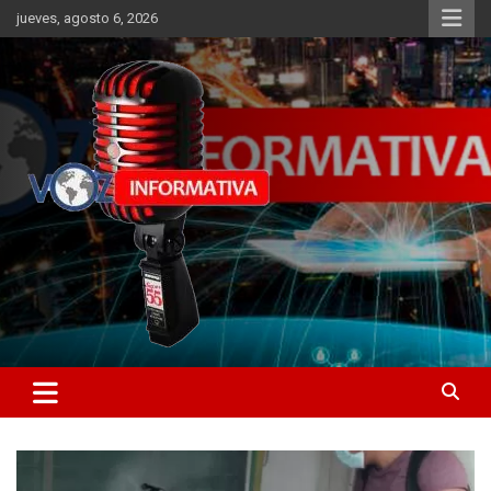
Skip
jueves, agosto 6, 2026
to
content
Libertad informativa
ncstv.info