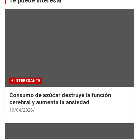
Te puede interesar
h
+ INTERESANTE
Consumo de azúcar destruye la función
cerebral y aumenta la ansiedad
19/04/2026