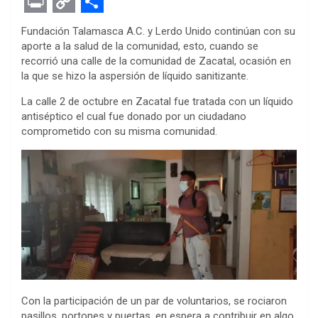
F
T
M
W
P
L
E
R
E
a
w
e
h
i
i
v
e
m
P
C
S
Fundación Talamasca A.C. y Lerdo Unido continúan con su
c
i
s
a
n
n
e
d
a
r
o
h
aporte a la salud de la comunidad, esto, cuando se
recorrió una calle de la comunidad de Zacatal, ocasión en
e
t
s
t
t
k
r
d
i
i
p
a
la que se hizo la aspersión de líquido sanitizante.
b
t
e
s
e
e
n
i
l
n
y
r
La calle 2 de octubre en Zacatal fue tratada con un líquido
o
e
n
A
r
d
o
t
t
L
e
antiséptico el cual fue donado por un ciudadano
o
r
g
p
e
I
t
i
comprometido con su misma comunidad.
k
e
p
s
n
e
n
r
t
k
Con la participación de un par de voluntarios, se rociaron
pasillos, portones y puertas, en espera a contribuir en algo