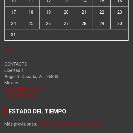
10
11
12
13
14
15
16
17
18
19
20
21
22
23
24
25
26
27
28
29
30
31
« Jul
CONTACTO
Libertad 1
Angel R. Cabada
,
Ver
95840
Mexico
editorial@ncstv.info
+522849460822
ESTADO DEL TIEMPO
Más previsiones:
https://oneweather.org/es/seville/