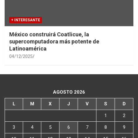
+ INTERESANTE
México construirá Coatlicue, la
supercomputadora más potente de
Latinoamérica
04/12/2025
AGOSTO 2026
L
M
X
J
V
S
D
1
2
3
4
5
6
7
8
9