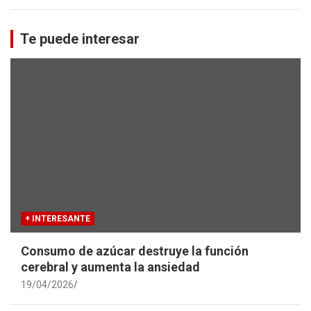
a
r
c
Te puede interesar
h
+ INTERESANTE
Consumo de azúcar destruye la función
cerebral y aumenta la ansiedad
19/04/2026