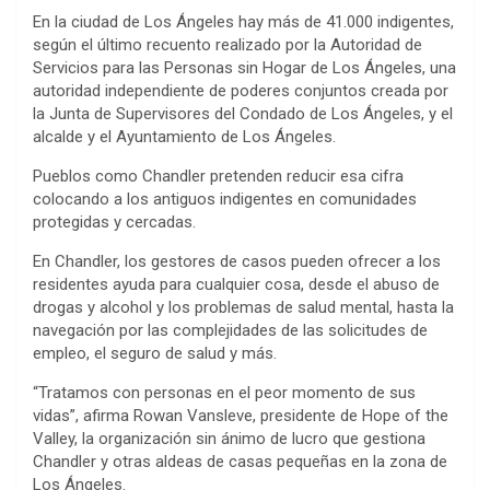
in
o
h
En la ciudad de Los Ángeles hay más de 41.000 indigentes,
b
er
n
s
es
dI
ot
di
t
py
ar
según el último recuento realizado por la Autoridad de
o
g
A
t
n
e
t
Li
e
Servicios para las Personas sin Hogar de Los Ángeles, una
autoridad independiente de poderes conjuntos creada por
o
er
p
n
la Junta de Supervisores del Condado de Los Ángeles, y el
k
p
k
alcalde y el Ayuntamiento de Los Ángeles.
Pueblos como Chandler pretenden reducir esa cifra
colocando a los antiguos indigentes en comunidades
protegidas y cercadas.
En Chandler, los gestores de casos pueden ofrecer a los
residentes ayuda para cualquier cosa, desde el abuso de
drogas y alcohol y los problemas de salud mental, hasta la
navegación por las complejidades de las solicitudes de
empleo, el seguro de salud y más.
“Tratamos con personas en el peor momento de sus
vidas”, afirma Rowan Vansleve, presidente de Hope of the
Valley, la organización sin ánimo de lucro que gestiona
Chandler y otras aldeas de casas pequeñas en la zona de
Los Ángeles.